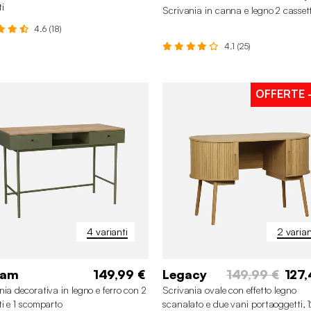
i
Scrivania in canna e legno 2 cassett
4.6 (18)
4.1 (25)
OFFERTE
4 varianti
2 varian
iam
149,99 €
Legacy
149,99 €
127,
nia decorativa in legno e ferro con 2
Scrivania ovale con effetto legno
ti e 1 scomparto
scanalato e due vani portaoggetti,