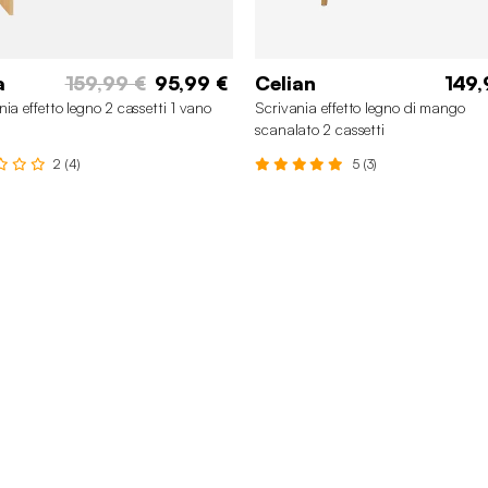
a
159,99 €
95,99 €
Celian
149,
nia effetto legno 2 cassetti 1 vano
Scrivania effetto legno di mango
scanalato 2 cassetti
2 (4)
5 (3)