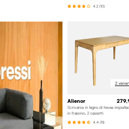
4.2 (10)
2 varian
Alienor
279,
Scrivania in legno di hevea impialla
in frassino, 2 cassetti
4.4 (15)