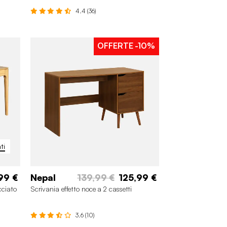
4.4 (36)
OFFERTE
-10%
ti
99 €
Nepal
139,99 €
125,99 €
cciato
Scrivania effetto noce a 2 cassetti
3.6 (10)