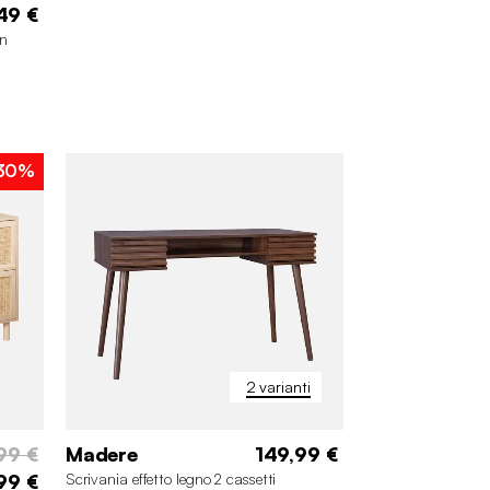
49 €
in
30%
2 varianti
99 €
Madere
149,99 €
99 €
Scrivania effetto legno 2 cassetti