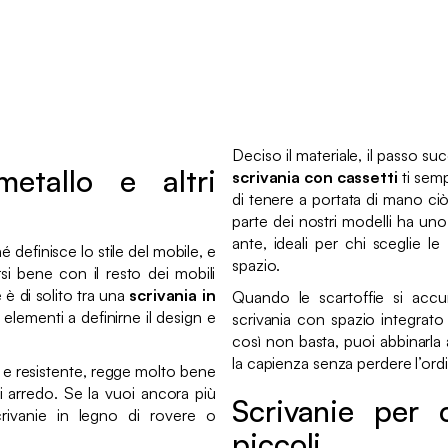
Deciso il materiale, il passo su
metallo e altri
scrivania con cassetti
ti semp
di tenere a portata di mano ciò
parte dei nostri modelli ha uno
ante, ideali per chi sceglie le
 definisce lo stile del mobile, e
spazio.
si bene con il resto dei mobili
e è di solito tra una
scrivania in
Quando le scartoffie si accum
lementi a definirne il design e
scrivania con spazio integrato
così non basta, puoi abbinarla
la capienza senza perdere l’ord
a e resistente, regge molto bene
i arredo. Se la vuoi ancora più
Scrivanie per 
crivanie in legno di rovere o
piccoli