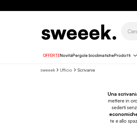
OFFERTE
Novità
Pergole bioclimatiche
Prodotti
sweeek
Ufficio
Scrivanie
Una scrivani
mettere in ord
sederti sen
economich
te e allo spa