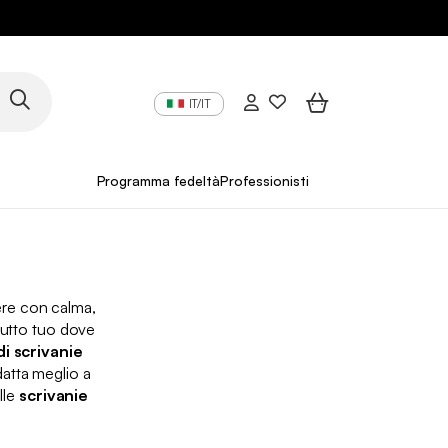
IT/IT
Programma fedeltà
Professionisti
gere con calma,
 tutto tuo dove
di scrivanie
adatta meglio a
lle
scrivanie