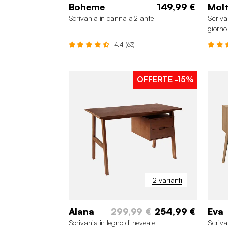
Boheme
149,99 €
Mol
Scrivania in canna a 2 ante
Scriva
giorno
4.4 (63)
OFFERTE
-15%
2 varianti
Alana
299,99 €
254,99 €
Eva
Scrivania in legno di hevea e
Scriva