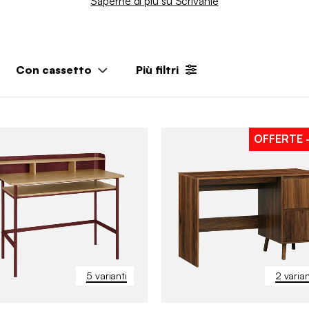
Saperne di più su Scrivanie
Con cassetto
Più filtri
OFFERTE
5 varianti
2 varian