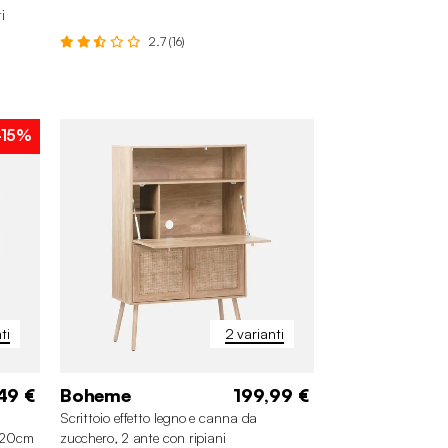
i
2.7 (16)
-15%
ti
2 varianti
49 €
Boheme
199,99 €
Scrittoio effetto legno e canna da
 120cm
zucchero, 2 ante con ripiani