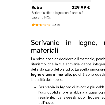
Kuba
229,99 €
Scrivania effetto legno con 2 ante e 2
cassetti, 140cm
2.3 (6)
Scrivanie in legno, 
materiali
La prima cosa da decidere è il materiale, perché
riteniamo che la tua scrivania debba integrar
della stanza o dello studio. La scelta principal
legno e una in metallo,
poiché sono questi e
la qualità del mobile.
Scrivania in legno:
di lavoro è più cald
l’uso quotidiano e si abbina a quasi ogn
resistente, da sweeek puoi trovare s
dall’hevea.