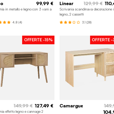
to
99,99 €
Linear
129,99 €
110,
nia in metallo e legno con 3 vani a
Scrivania scandinava decorazione 
legno, 2 cassetti
4.8 (4)
3.1 (28)
OFFERTE
-15%
OFFERTE
-
149,99 €
127,49 €
Camargue
149,
nia effetto legno e cannage 2
104,