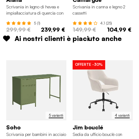
Scrivania in legno di hevea e
Scrivania in canna e legno 2
impiallacciatura di quercia con
cassetti
2 cassetti
5 (1)
4.1 (25)
299,99 €
239,99 €
149,99 €
104,99 €
Ai nostri clienti è piaciuto anche
OFFERTE
-30%
5 varianti
4 varianti
Soho
Jim bouclé
Scrivania per bambini in acciaio
Sedia da ufficio bouclé con