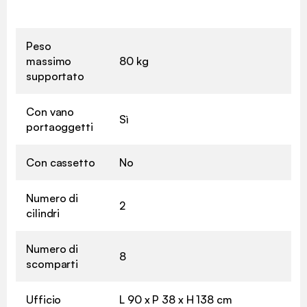
Peso
massimo
80 kg
supportato
Con vano
Sì
portaoggetti
Con cassetto
No
Numero di
2
cilindri
Numero di
8
scomparti
Ufficio
L 90 x P 38 x H 138 cm