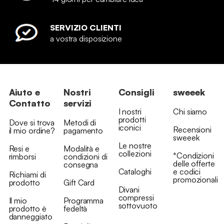
SERVIZIO CLIENTI
a vostra disposizione
Aiuto e
Nostri
Consigli
sweeek
Contatto
servizi
I nostri
Chi siamo
prodotti
Dove si trova
Metodi di
iconici
Recensioni
il mio ordine?
pagamento
sweeek
Le nostre
Resi e
Modalità e
collezioni
*Condizioni
rimborsi
condizioni di
delle offerte
consegna
Cataloghi
e codici
Richiami di
promozionali
prodotto
Gift Card
Divani
compressi
Il mio
Programma
sottovuoto
prodotto è
fedeltà
danneggiato