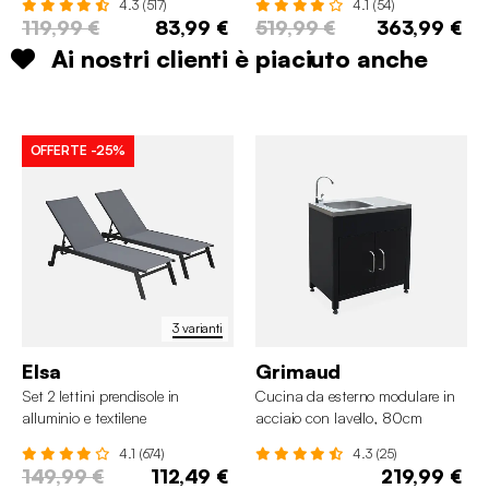
4.3 (517)
4.1 (54)
119,99 €
83,99 €
519,99 €
363,99 €
Ai nostri clienti è piaciuto anche
OFFERTE
-25%
3 varianti
Elsa
Grimaud
Set 2 lettini prendisole in
Cucina da esterno modulare in
alluminio e textilene
acciaio con lavello, 80cm
multiposizione
4.1 (674)
4.3 (25)
149,99 €
112,49 €
219,99 €