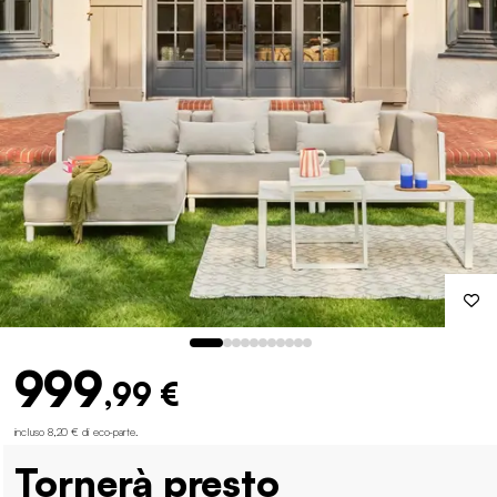
999
,99 €
incluso 8,20 € di eco-parte
.
Tornerà presto