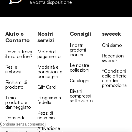
a vostra disposizione
Aiuto e
Nostri
Consigli
sweeek
Contatto
servizi
I nostri
Chi siamo
prodotti
Dove si trova
Metodi di
iconici
Recensioni
il mio ordine?
pagamento
sweeek
Le nostre
Resi e
Modalità e
collezioni
*Condizioni
rimborsi
condizioni di
delle offerte
consegna
Cataloghi
e codici
Richiami di
promozionali
prodotto
Gift Card
Divani
compressi
Il mio
Programma
sottovuoto
prodotto è
fedeltà
danneggiato
Pezzi di
Domande
ricambio
frequenti
Continua senza consenso
Attivazione