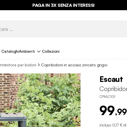
PAGA IN 3X SENZA INTERESSI
Cataloghi
Ambienti
Collezioni
ntenitore per bidoni
Copribidoni in acciaio zincato grigio
Escaut
Copribidon
CPMLC1GY
99
,99
incluso 0,17 € d