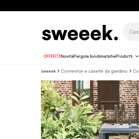
OFFERTE
Novità
Pergole bioclimatiche
Prodotti
sweeek
Contenitori e casette da giardino
Co