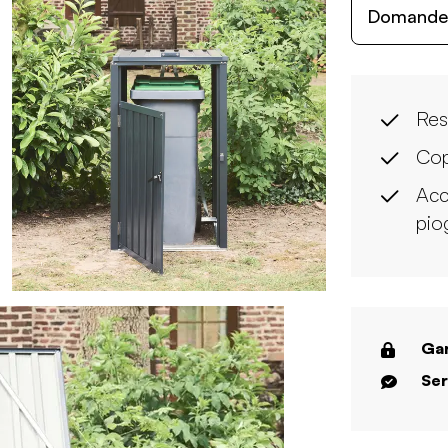
Domande c
Res
Cop
Acci
pio
Gar
Ser