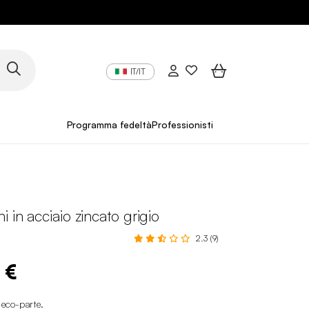
IT/IT
Programma fedeltà
Professionisti
i in acciaio zincato grigio
2.3 (9)
 €
i eco-parte
.