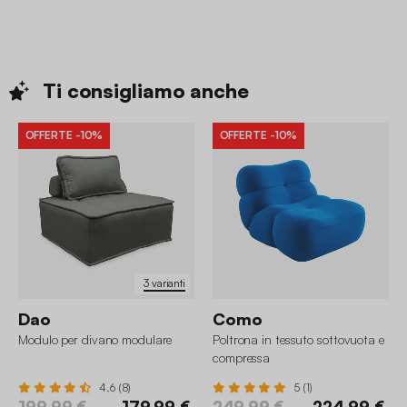
Ti consigliamo
anche
OFFERTE
-10%
OFFERTE
-10%
3 varianti
Dao
Como
Modulo per divano modulare
Poltrona in tessuto sottovuota e
compressa
4.6 (8)
5 (1)
199,99 €
179,99 €
249,99 €
224,99 €