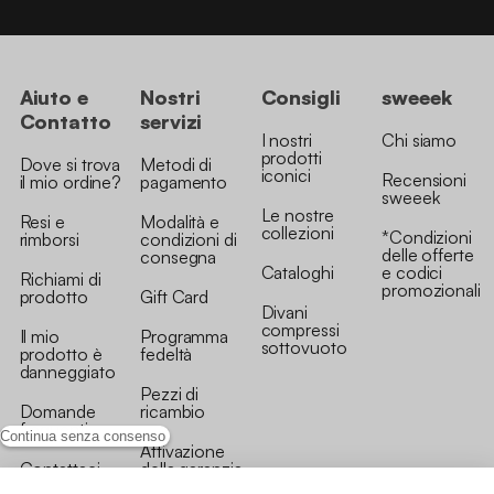
Aiuto e
Nostri
Consigli
sweeek
Contatto
servizi
I nostri
Chi siamo
prodotti
Dove si trova
Metodi di
iconici
Recensioni
il mio ordine?
pagamento
sweeek
Le nostre
Resi e
Modalità e
collezioni
*Condizioni
rimborsi
condizioni di
delle offerte
consegna
Cataloghi
e codici
Richiami di
promozionali
prodotto
Gift Card
Divani
compressi
Il mio
Programma
sottovuoto
prodotto è
fedeltà
danneggiato
Pezzi di
Domande
ricambio
frequenti
Continua senza consenso
Attivazione
Contattaci
della garanzia