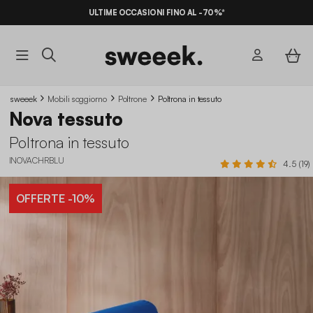
ULTIME OCCASIONI FINO AL -70%*
sweeek
Mobili soggiorno
Poltrone
Poltrona in tessuto
Nova tessuto
Poltrona in tessuto
INOVACHRBLU
4.5 (19)
OFFERTE
-10%