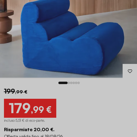
199
,99 €
179
,99 €
incluso 5,51 € di eco-parte
.
Risparmiate 20,00 €.
Offerta valida fino al 18/08/26.