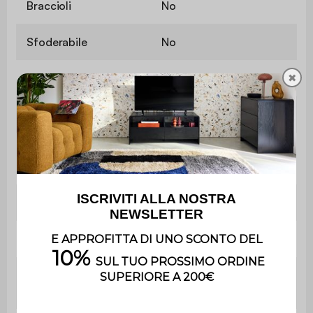
Braccioli
No
Sfoderabile
No
✖
Contiene legno
No
Materiale
Tessuto
Materiale della
Schiuma
struttura
Densità del tessuto
350 g/m²
Rivestimento
PU
Densità della schiuma
39cm poliuretano
della seduta
espanso (30kg/m3)