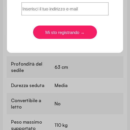
Densità della
35 cm di schiuma di
schiuma dello
poliuretano (30 kg/m3)
schienale
Altezza della
41 cm
seduta
Profondità del
63 cm
sedile
Durezza seduta
Media
Convertibile a
No
letto
Peso massimo
110 kg
supportato