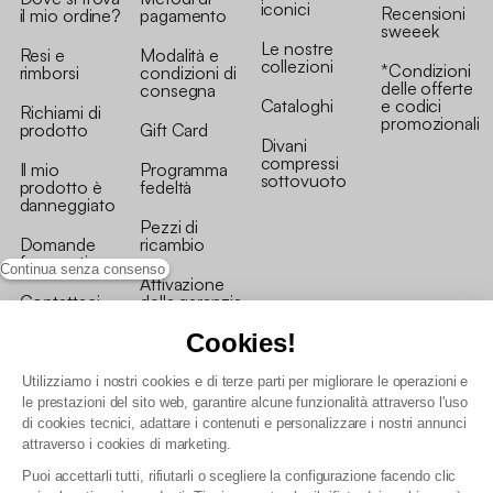
iconici
Recensioni
il mio ordine?
pagamento
sweeek
Le nostre
Resi e
Modalità e
collezioni
*Condizioni
rimborsi
condizioni di
delle offerte
consegna
Cataloghi
e codici
Richiami di
promozionali
prodotto
Gift Card
Divani
compressi
Il mio
Programma
sottovuoto
prodotto è
fedeltà
danneggiato
Pezzi di
Domande
ricambio
frequenti
Continua senza consenso
Attivazione
Contattaci
della garanzia
Cookies!
Utilizziamo i nostri cookies e di terze parti per migliorare le operazioni e
le prestazioni del sito web, garantire alcune funzionalità attraverso l'uso
di cookies tecnici, adattare i contenuti e personalizzare i nostri annunci
Condizioni generali vendita
attraverso i cookies di marketing.
Condizioni Generali d'Uso del Programma Fedeltà
Puoi accettarli tutti, rifiutarli o scegliere la configurazione facendo clic
Politica di gestione dei dati personali e dei cookie