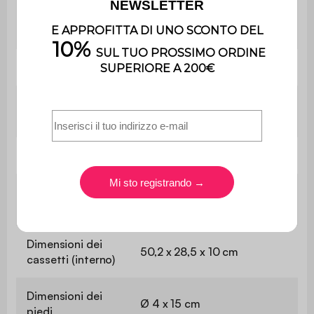
Utilizzo esclusivamente
Uso
domestico
Garanzia
2 anni
Il montaggio è semplice, le
Montaggio
istruzioni sono fornite.
Dimensioni
120x42x78.5 cm
Dimensioni dei
55,5 x 31,5 x 15 cm
cassetti (esterno)
Dimensioni dei
50,2 x 28,5 x 10 cm
cassetti (interno)
Dimensioni dei
Ø 4 x 15 cm
piedi