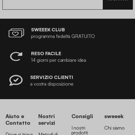
SWEEEK CLUB
programma fedeltà GRATUITO
RESO FACILE
14 giorni per cambiare idea
SERVIZIO CLIENTI
a vostra disposizione
Aiuto e
Nostri
Consigli
sweeek
Contatto
servizi
I nostri
Chi siamo
prodotti
Dove si trova
Metodi di