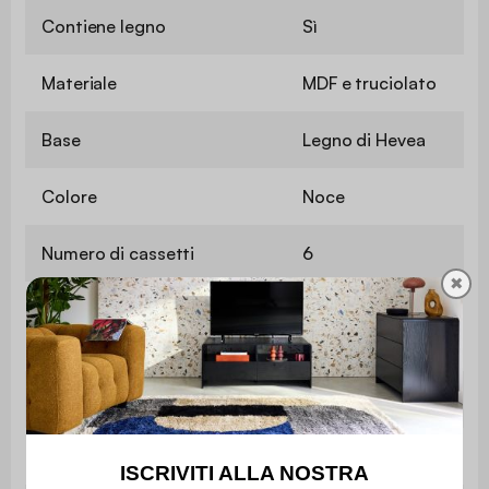
Contiene legno
Sì
Materiale
MDF e truciolato
Base
Legno di Hevea
Colore
Noce
Numero di cassetti
6
✖
Peso massimo supportato
68 kg
Peso
40,9 kg
Utilizzo
Interno