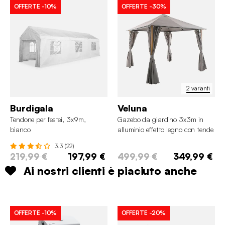
OFFERTE
-10%
OFFERTE
-30%
2 varianti
Burdigala
Veluna
Tendone per festei, 3x9m,
Gazebo da giardino 3x3m in
bianco
alluminio effetto legno con tende
e LED
3.3 (22)
219,99 €
197,99 €
499,99 €
349,99 €
Ai nostri clienti è piaciuto anche
OFFERTE
-10%
OFFERTE
-20%