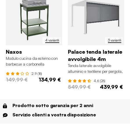
4 varianti
3 varianti
Naxos
Palace tenda laterale
Modulo cucina da esterno con
avvolgibile 4m
barbecue a carbonella
Tenda laterale avvolgibile
alluminio e textilene per pergola,
2.9 (16)
4m
149,99 €
134,99 €
4.6 (26)
549,99 €
439,99 €
Prodotto sotto garanzia per 2 anni
Servizio clienti a vostra disposizione