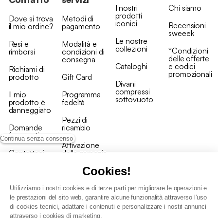
I nostri
Chi siamo
prodotti
Dove si trova
Metodi di
iconici
Recensioni
il mio ordine?
pagamento
sweeek
Le nostre
Resi e
Modalità e
collezioni
*Condizioni
rimborsi
condizioni di
delle offerte
consegna
Cataloghi
e codici
Richiami di
promozionali
prodotto
Gift Card
Divani
compressi
Il mio
Programma
sottovuoto
prodotto è
fedeltà
danneggiato
Pezzi di
Domande
ricambio
frequenti
Continua senza consenso
Attivazione
Contattaci
della garanzia
Cookies!
Utilizziamo i nostri cookies e di terze parti per migliorare le operazioni e
le prestazioni del sito web, garantire alcune funzionalità attraverso l'uso
di cookies tecnici, adattare i contenuti e personalizzare i nostri annunci
Condizioni generali vendita
attraverso i cookies di marketing.