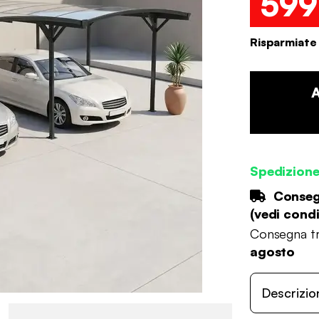
599
Risparmiate
Spedizion
Consegn
(
vedi condi
Consegna tr
agosto
Descrizio