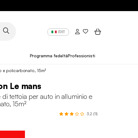
IT/IT
Programma fedeltà
Professionisti
io e policarbonato, 15m²
on Le mans
 di tettoia per auto in alluminio e
ato, 15m²
3.2 (11)