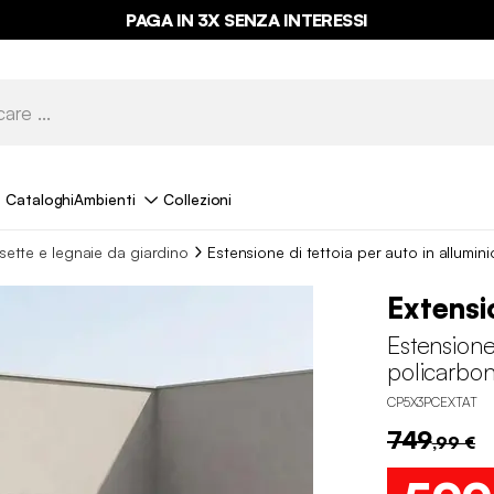
PAGA IN 3X SENZA INTERESSI
Cataloghi
Ambienti
Collezioni
ette e legnaie da giardino
Estensione di tettoia per auto in allumin
Extensi
Estensione
policarbon
CP5X3PCEXTAT
749
,99 €