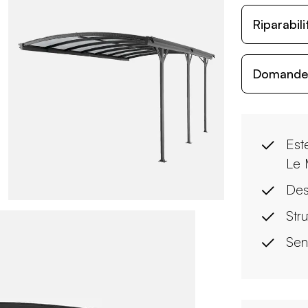
Riparabil
Domande c
Est
Le 
Des
Str
Sen