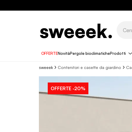
OFFERTE
Novità
Pergole bioclimatiche
Prodotti
sweeek
Contenitori e casette da giardino
Cas
OFFERTE
-20%