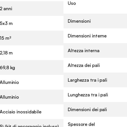
Uso
2 anni
Dimensioni
5x3 m
Dimensioni interne
15 m²
Altezza interna
2,18 m
Altezza dei pali
69,8 kg
Larghezza tra i pali
Alluminio
Lunghezza tra i pali
Alluminio
Dimensioni dei pali
Acciaio inossidabile
Spessore del
Sì (kit di ancoraggio incluso)