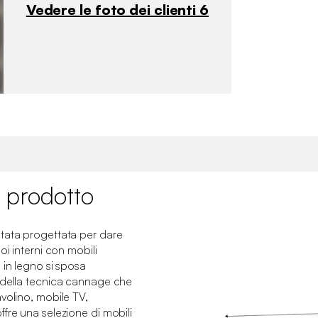
Vedere le foto dei clienti 6
 prodotto
tata progettata per dare
oi interni con mobili
 in legno si sposa
 della tecnica cannage che
volino, mobile TV,
fre una selezione di mobili