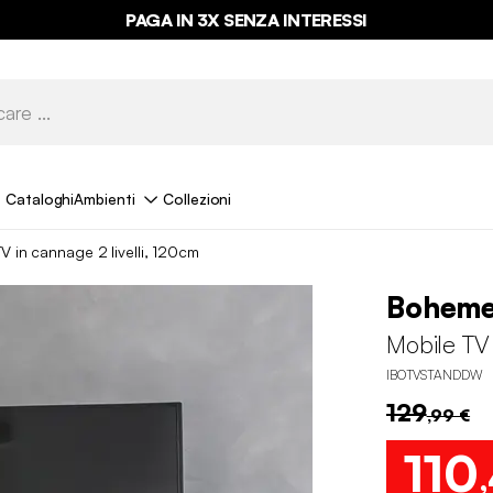
PAGA IN 3X SENZA INTERESSI
Cataloghi
Ambienti
Collezioni
V in cannage 2 livelli, 120cm
Bohem
Mobile TV 
IBOTVSTANDDW
129
,99 €
110