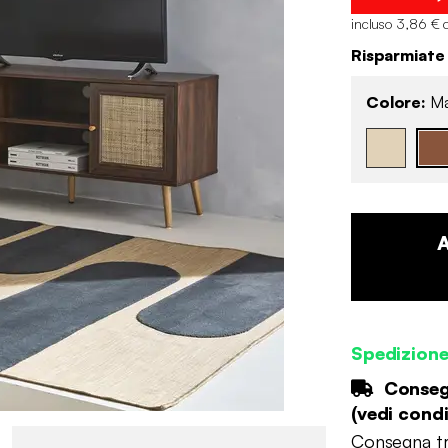
incluso 3,86 € 
Risparmiate
Colore:
Ma
Spedizion
Consegn
(
vedi condi
Consegna tr