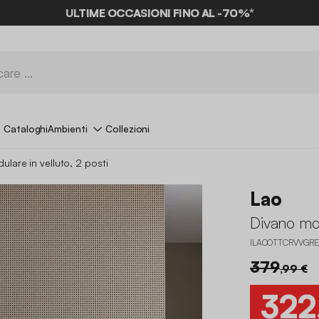
ULTIME OCCASIONI FINO AL -70%*
Cataloghi
Ambienti
Collezioni
lare in velluto, 2 posti
Lao
Divano mod
ILAOOTTCRVVGRE
379
,99 €
322