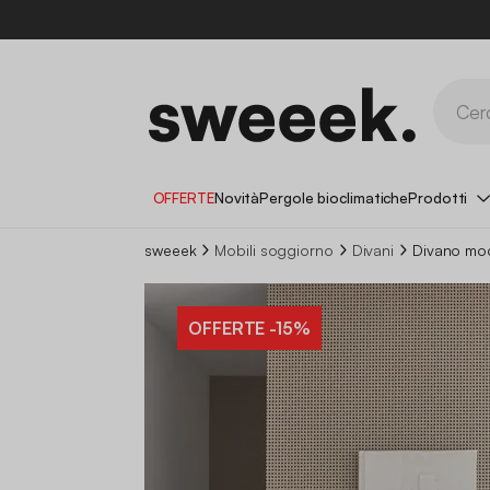
OFFERTE
Novità
Pergole bioclimatiche
Prodotti
sweeek
Mobili soggiorno
Divani
Divano modu
OFFERTE
-15%