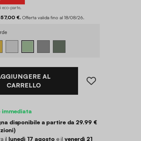
di eco-parte
.
 57,00 €.
Offerta valida fino al 18/08/26.
rde
AGGIUNGERE AL
CARRELLO
e immediata
a disponibile a partire da
29.99 €
zioni
)
a il
lunedì 17 agosto
e il
venerdì 21