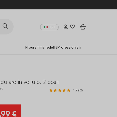
IT/IT
Programma fedeltà
Professionisti
ulare in velluto, 2 posti
X2
4.9 (12)
,99 €