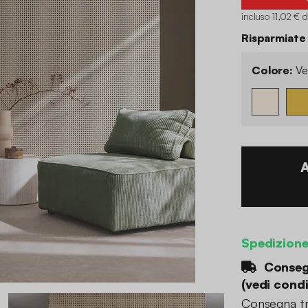
incluso 11,02 € 
Risparmiate
Colore:
Ve
Spedizion
Consegn
(
vedi condi
Consegna tr