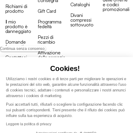
consegna
Cataloghi
e codici
Richiami di
promozionali
prodotto
Gift Card
Divani
compressi
Il mio
Programma
sottovuoto
prodotto è
fedeltà
danneggiato
Pezzi di
Domande
ricambio
frequenti
Continua senza consenso
Attivazione
Contattaci
della garanzia
Cookies!
Utilizziamo i nostri cookies e di terze parti per migliorare le operazioni e
le prestazioni del sito web, garantire alcune funzionalità attraverso l'uso
di cookies tecnici, adattare i contenuti e personalizzare i nostri annunci
Condizioni generali vendita
attraverso i cookies di marketing.
Condizioni Generali d'Uso del Programma Fedeltà
Puoi accettarli tutti, rifiutarli o scegliere la configurazione facendo clic
Politica di gestione dei dati personali e dei cookie
sui pulsanti corrispondenti. Tieni presente che il rifiuto dei cookies può
Condizioni generali di vendita per clienti professionali
influire sulla tua esperienza di acquisto.
Dichiarazione di accessibilità
Leggere la politica di privacy
Autorizzazioni certificate da