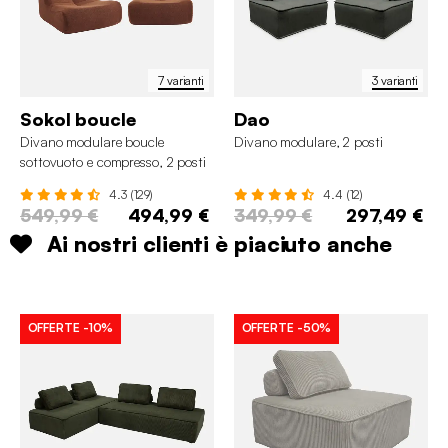
7 varianti
3 varianti
Sokol boucle
Dao
Divano modulare boucle
Divano modulare, 2 posti
sottovuoto e compresso, 2 posti
4.3 (129)
4.4 (12)
549,99 €
494,99 €
349,99 €
297,49 €
Ai nostri clienti è piaciuto anche
OFFERTE
-10%
OFFERTE
-50%