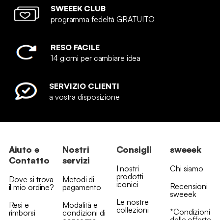
SWEEEK CLUB
programma fedeltà GRATUITO
RESO FACILE
14 giorni per cambiare idea
SERVIZIO CLIENTI
a vostra disposizione
Aiuto e
Nostri
Consigli
sweeek
Contatto
servizi
I nostri
Chi siamo
prodotti
Dove si trova
Metodi di
iconici
Recensioni
il mio ordine?
pagamento
sweeek
Le nostre
Resi e
Modalità e
collezioni
*Condizioni
rimborsi
condizioni di
delle offerte