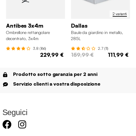
2 varianti
Antibes 3x4m
Dallas
Ombrellone rettangolare
Baule da giardino in metallo,
decentrato, 3x4m
285L
3.8 (166)
2.7 (11)
229,99 €
159,99 €
111,99 €
Prodotto sotto garanzia per 2 anni
Servizio clienti a vostra disposizione
Seguici