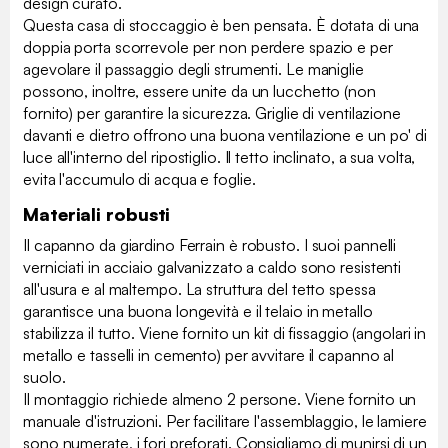
design curato.
Questa casa di stoccaggio è ben pensata. È dotata di una
doppia porta scorrevole per non perdere spazio e per
agevolare il passaggio degli strumenti. Le maniglie
possono, inoltre, essere unite da un lucchetto (non
fornito) per garantire la sicurezza. Griglie di ventilazione
davanti e dietro offrono una buona ventilazione e un po' di
luce all'interno del ripostiglio. Il tetto inclinato, a sua volta,
evita l'accumulo di acqua e foglie.
Materiali robusti
Il capanno da giardino Ferrain è robusto. I suoi pannelli
verniciati in acciaio galvanizzato a caldo sono resistenti
all'usura e al maltempo. La struttura del tetto spessa
garantisce una buona longevità e il telaio in metallo
stabilizza il tutto. Viene fornito un kit di fissaggio (angolari in
metallo e tasselli in cemento) per avvitare il capanno al
suolo.
Il montaggio richiede almeno 2 persone. Viene fornito un
manuale d'istruzioni. Per facilitare l'assemblaggio, le lamiere
sono numerate, i fori preforati. Consigliamo di munirsi di un