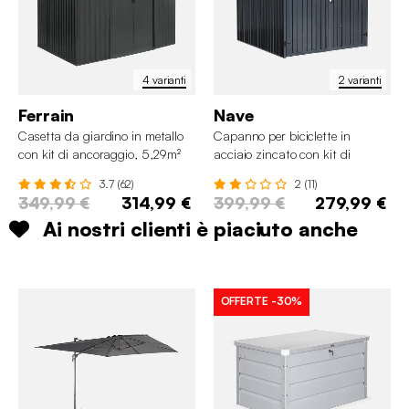
4 varianti
2 varianti
Ferrain
Nave
Casetta da giardino in metallo
Capanno per biciclette in
con kit di ancoraggio, 5,29m²
acciaio zincato con kit di
ancoraggio, 4 biciclette
3.7 (62)
2 (11)
349,99 €
314,99 €
399,99 €
279,99 €
Ai nostri clienti è piaciuto anche
OFFERTE
-30%