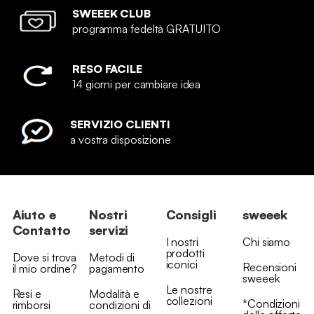
SWEEEK CLUB
programma fedeltà GRATUITO
RESO FACILE
14 giorni per cambiare idea
SERVIZIO CLIENTI
a vostra disposizione
Aiuto e
Nostri
Consigli
sweeek
Contatto
servizi
I nostri
Chi siamo
prodotti
Dove si trova
Metodi di
iconici
Recensioni
il mio ordine?
pagamento
sweeek
Le nostre
Resi e
Modalità e
collezioni
*Condizioni
rimborsi
condizioni di