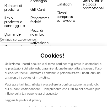
delle offerte
consegna
Cataloghi
e codici
Richiami di
promozionali
prodotto
Gift Card
Divani
compressi
Il mio
Programma
sottovuoto
prodotto è
fedeltà
danneggiato
Pezzi di
Domande
ricambio
frequenti
Continua senza consenso
Attivazione
Contattaci
della garanzia
Cookies!
Utilizziamo i nostri cookies e di terze parti per migliorare le operazioni e
le prestazioni del sito web, garantire alcune funzionalità attraverso l'uso
di cookies tecnici, adattare i contenuti e personalizzare i nostri annunci
Condizioni generali vendita
attraverso i cookies di marketing.
Condizioni Generali d'Uso del Programma Fedeltà
Puoi accettarli tutti, rifiutarli o scegliere la configurazione facendo clic
Politica di gestione dei dati personali e dei cookie
sui pulsanti corrispondenti. Tieni presente che il rifiuto dei cookies può
Condizioni generali di vendita per clienti professionali
influire sulla tua esperienza di acquisto.
Dichiarazione di accessibilità
Leggere la politica di privacy