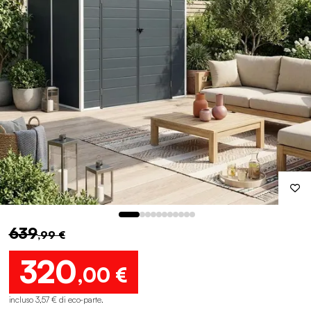
639
,99 €
320
,00 €
incluso 3,57 € di eco-parte
.