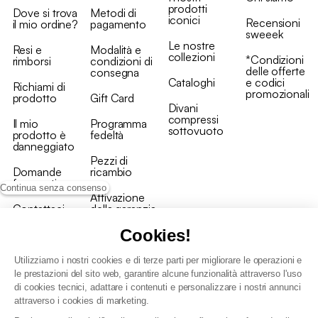
prodotti
Dove si trova
Metodi di
iconici
Recensioni
il mio ordine?
pagamento
sweeek
Le nostre
Resi e
Modalità e
collezioni
*Condizioni
rimborsi
condizioni di
delle offerte
consegna
Cataloghi
e codici
Richiami di
promozionali
prodotto
Gift Card
Divani
compressi
Il mio
Programma
sottovuoto
prodotto è
fedeltà
danneggiato
Pezzi di
Domande
ricambio
frequenti
Continua senza consenso
Attivazione
Contattaci
della garanzia
Cookies!
Utilizziamo i nostri cookies e di terze parti per migliorare le operazioni e
le prestazioni del sito web, garantire alcune funzionalità attraverso l'uso
di cookies tecnici, adattare i contenuti e personalizzare i nostri annunci
Condizioni generali vendita
attraverso i cookies di marketing.
Condizioni Generali d'Uso del Programma Fedeltà