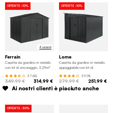
OFFERTE
-10%
OFFERTE
-10%
4 varianti
Ferrain
Lome
Casetta da giardino in metallo
Casetta da giardino in metallo
con kit di ancoraggio, 5,29m²
appoggiabile con kit di
ancoraggio, 5,5m²
3.7 (62)
3.9 (15)
349,99 €
314,99 €
279,99 €
251,99 €
Ai nostri clienti è piaciuto anche
OFFERTE
-30%