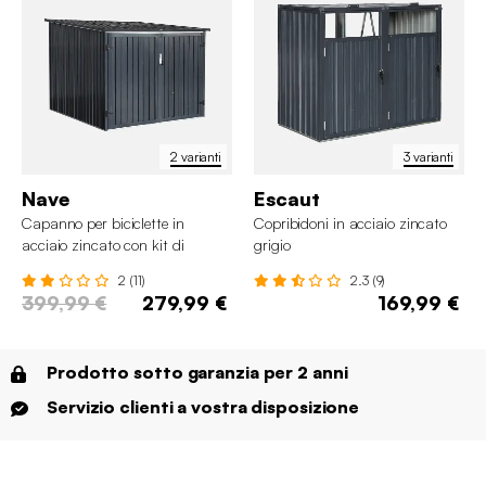
2 varianti
3 varianti
Nave
Escaut
Capanno per biciclette in
Copribidoni in acciaio zincato
acciaio zincato con kit di
grigio
ancoraggio, 4 biciclette
2 (11)
2.3 (9)
399,99 €
279,99 €
169,99 €
Prodotto sotto garanzia per 2 anni
Servizio clienti a vostra disposizione