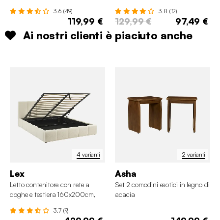
3.6 (49)
3.8 (12)
119,99 €
129,99 €
97,49 €
Ai nostri clienti è piaciuto anche
4 varianti
2 varianti
Lex
Asha
Letto contenitore con rete a
Set 2 comodini esotici in legno di
doghe e testiera 160x200cm,
acacia
bouclé
3.7 (9)