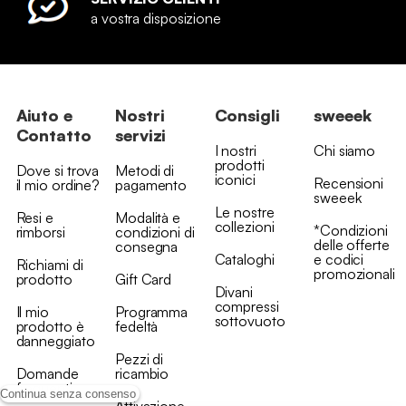
a vostra disposizione
Aiuto e
Nostri
Consigli
sweeek
Contatto
servizi
I nostri
Chi siamo
prodotti
Dove si trova
Metodi di
iconici
Recensioni
il mio ordine?
pagamento
sweeek
Le nostre
Resi e
Modalità e
collezioni
*Condizioni
rimborsi
condizioni di
delle offerte
consegna
Cataloghi
e codici
Richiami di
promozionali
prodotto
Gift Card
Divani
compressi
Il mio
Programma
sottovuoto
prodotto è
fedeltà
danneggiato
Pezzi di
Domande
ricambio
frequenti
Continua senza consenso