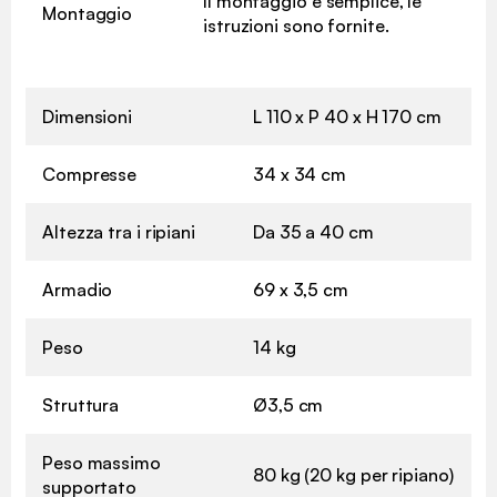
Il montaggio è semplice, le
Montaggio
istruzioni sono fornite.
Dimensioni
L 110 x P 40 x H 170 cm
Compresse
34 x 34 cm
Altezza tra i ripiani
Da 35 a 40 cm
Armadio
69 x 3,5 cm
Peso
14 kg
Struttura
Ø3,5 cm
Peso massimo
80 kg (20 kg per ripiano)
supportato