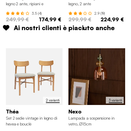
legno 2 ante, ripiani e
legno, 2 ante
appendiabiti
3.5 (4)
2.9 (19)
249,99 €
174,99 €
299,99 €
224,99 €
Ai nostri clienti è piaciuto anche
2 varianti
3 varianti
Théa
Nexo
Set 2 sedie vintage in legno di
Lampada a sospensione in
hevea e bouclé
vetro, Ø15cm