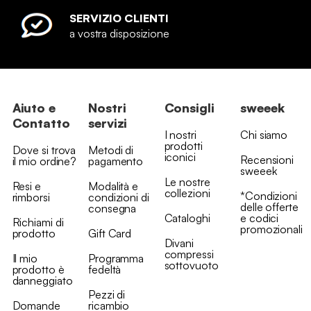
SERVIZIO CLIENTI
a vostra disposizione
Aiuto e
Nostri
Consigli
sweeek
Contatto
servizi
I nostri
Chi siamo
prodotti
Dove si trova
Metodi di
iconici
Recensioni
il mio ordine?
pagamento
sweeek
Le nostre
Resi e
Modalità e
collezioni
*Condizioni
rimborsi
condizioni di
delle offerte
consegna
Cataloghi
e codici
Richiami di
promozionali
prodotto
Gift Card
Divani
compressi
Il mio
Programma
sottovuoto
prodotto è
fedeltà
danneggiato
Pezzi di
Domande
ricambio