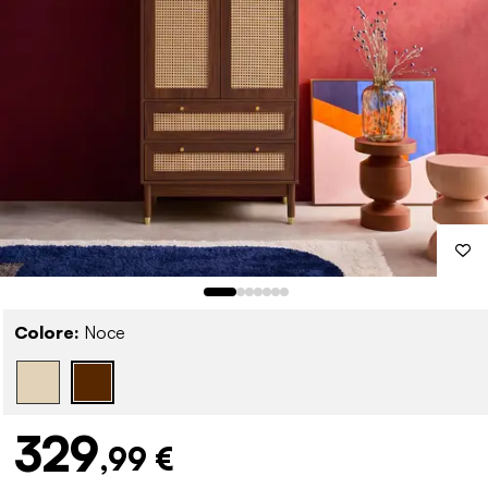
Colore:
Noce
329
,99 €