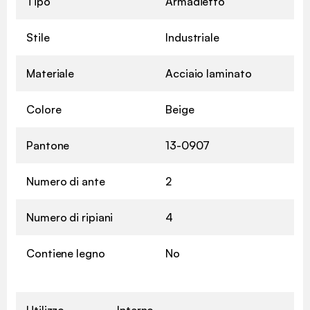
Tipo
Armadietto
Stile
Industriale
Materiale
Acciaio laminato
Colore
Beige
Pantone
13-0907
Numero di ante
2
Numero di ripiani
4
Contiene legno
No
Utilizzo
Interno