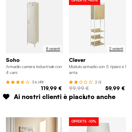
OFFERTE
-40%
8 varianti
2 varianti
Soho
Clever
Armadio camera industriale con
Modulo armadio con 5 ripiani e 1
4 vani
anta
3.6 (49)
2 (1)
119,99 €
99,99 €
59,99 €
Ai nostri clienti è piaciuto anche
OFFERTE
-10%