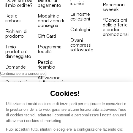
Dove si trova
Metodi di
iconici
Recensioni
il mio ordine?
pagamento
sweeek
Le nostre
Resi e
Modalità e
collezioni
*Condizioni
rimborsi
condizioni di
delle offerte
consegna
Cataloghi
e codici
Richiami di
promozionali
prodotto
Gift Card
Divani
compressi
Il mio
Programma
sottovuoto
prodotto è
fedeltà
danneggiato
Pezzi di
Domande
ricambio
frequenti
Continua senza consenso
Attivazione
Contattaci
della garanzia
Cookies!
Utilizziamo i nostri cookies e di terze parti per migliorare le operazioni e
le prestazioni del sito web, garantire alcune funzionalità attraverso l'uso
di cookies tecnici, adattare i contenuti e personalizzare i nostri annunci
Condizioni generali vendita
attraverso i cookies di marketing.
Condizioni Generali d'Uso del Programma Fedeltà
Puoi accettarli tutti, rifiutarli o scegliere la configurazione facendo clic
Politica di gestione dei dati personali e dei cookie