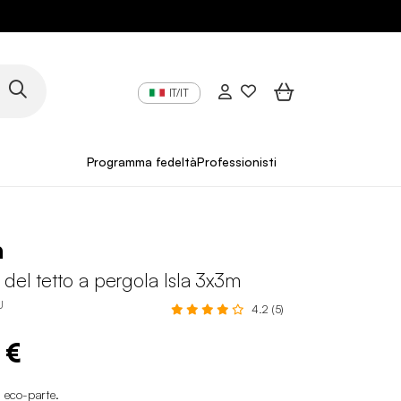
IT/IT
Programma fedeltà
Professionisti
a
del tetto a pergola Isla 3x3m
U
4.2 (5)
 €
i eco-parte
.