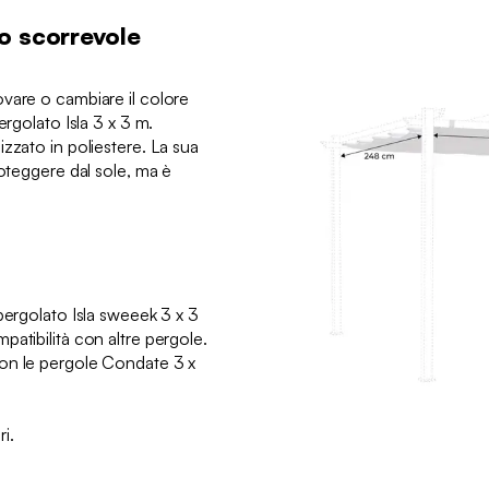
o scorrevole
vare o cambiare il colore
ergolato Isla 3 x 3 m.
zzato in poliestere. La sua
roteggere dal sole, ma è
pergolato Isla sweeek 3 x 3
atibilità con altre pergole.
on le pergole Condate 3 x
i.