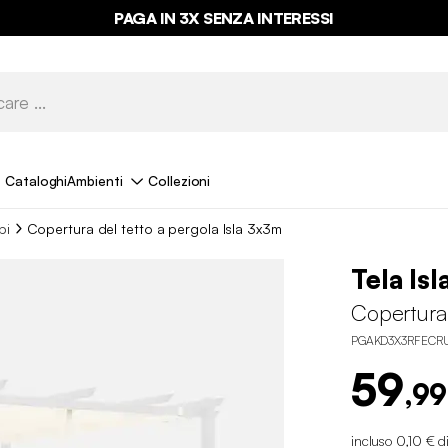
PAGA IN 3X SENZA INTERESSI
Cataloghi
Ambienti
Collezioni
bi
Copertura del tetto a pergola Isla 3x3m
Tela Isl
Copertura 
PGAKD3X3RFECR
59
,99
incluso 0,10 € d