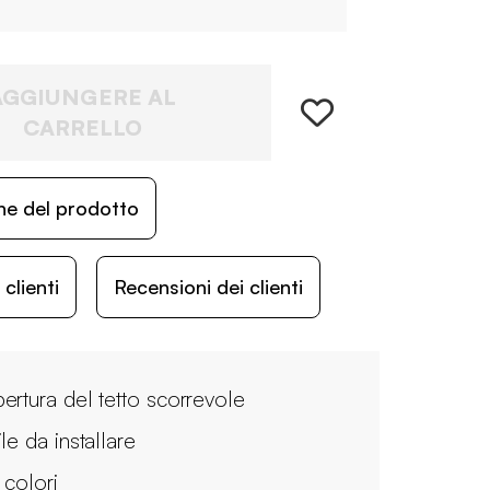
AGGIUNGERE AL
CARRELLO
ne del prodotto
lienti
Recensioni dei clienti
ertura del tetto scorrevole
le da installare
 colori