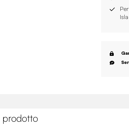
Per
Isl
Gar
Ser
 prodotto