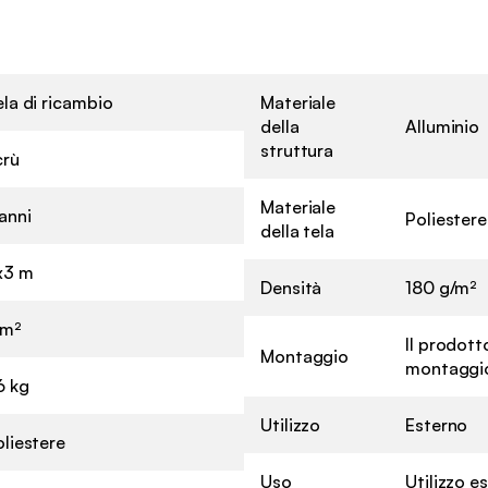
la di ricambio
Materiale
della
Alluminio
struttura
crù
Materiale
anni
Poliestere
della tela
x3 m
Densità
180 g/m²
 m²
Il prodotto
Montaggio
montaggio 
6 kg
Utilizzo
Esterno
liestere
Uso
Utilizzo 