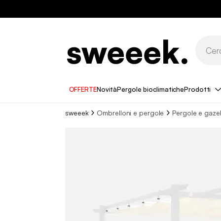
OFFERTE
Novità
Pergole bioclimatiche
Prodotti
sweeek
Ombrelloni e pergole
Pergole e gaze