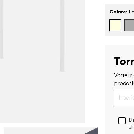
Colore:
Ec
Tor
Vorrei 
prodotto
De
ul