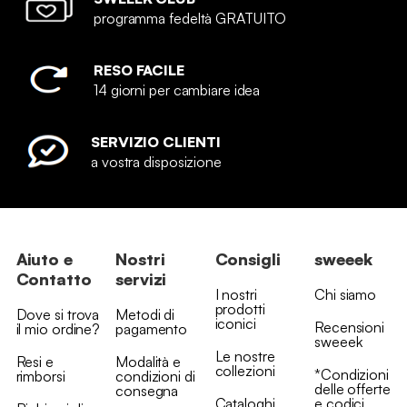
programma fedeltà GRATUITO
RESO FACILE
14 giorni per cambiare idea
SERVIZIO CLIENTI
a vostra disposizione
Aiuto e
Nostri
Consigli
sweeek
Contatto
servizi
I nostri
Chi siamo
prodotti
Dove si trova
Metodi di
iconici
Recensioni
il mio ordine?
pagamento
sweeek
Le nostre
Resi e
Modalità e
collezioni
*Condizioni
rimborsi
condizioni di
delle offerte
consegna
Cataloghi
e codici