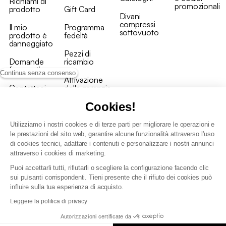
Richiami di
promozionali
prodotto
Gift Card
Divani
compressi
Il mio
Programma
sottovuoto
prodotto è
fedeltà
danneggiato
Pezzi di
Domande
ricambio
frequenti
Continua senza consenso
Attivazione
Contattaci
della garanzia
Cookies!
Utilizziamo i nostri cookies e di terze parti per migliorare le operazioni e
le prestazioni del sito web, garantire alcune funzionalità attraverso l'uso
di cookies tecnici, adattare i contenuti e personalizzare i nostri annunci
Condizioni generali vendita
attraverso i cookies di marketing.
Condizioni Generali d'Uso del Programma Fedeltà
Puoi accettarli tutti, rifiutarli o scegliere la configurazione facendo clic
Politica di gestione dei dati personali e dei cookie
sui pulsanti corrispondenti. Tieni presente che il rifiuto dei cookies può
Condizioni generali di vendita per clienti professionali
influire sulla tua esperienza di acquisto.
Dichiarazione di accessibilità
Leggere la politica di privacy
Autorizzazioni certificate da