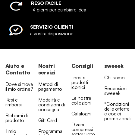
RESO FACILE
14 giorni per cambiare idea
SERVIZIO CLIENTI
a vostra disposizione
Aiuto e
Nostri
Consigli
sweeek
Contatto
servizi
I nostri
Chi siamo
prodotti
Dove si trova
Metodi di
iconici
Recensioni
il mio ordine?
pagamento
sweeek
Le nostre
Resi e
Modalità e
collezioni
*Condizioni
rimborsi
condizioni di
delle offerte
consegna
Cataloghi
e codici
Richiami di
promozionali
prodotto
Gift Card
Divani
compressi
Il mio
Programma
sottovuoto