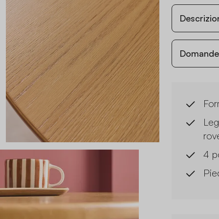
Descrizio
Domande c
For
Leg
rov
4 p
Pie