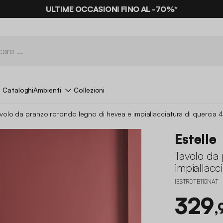
ULTIME OCCASIONI FINO AL -70%*
Cataloghi
Ambienti
Collezioni
volo da pranzo rotondo legno di hevea e impiallacciatura di quercia 4
Estelle
Tavolo da
impiallacc
IESTRDTB115NAT
329
,