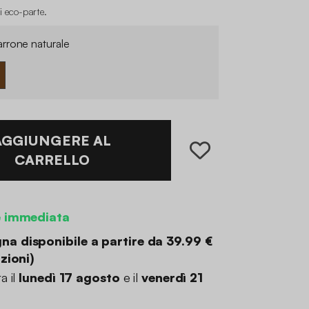
i eco-parte
.
rrone naturale
AGGIUNGERE AL
CARRELLO
e immediata
a disponibile a partire da
39.99 €
zioni
)
a il
lunedì 17 agosto
e il
venerdì 21