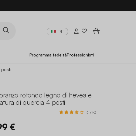
IT/IT
Programma fedeltà
Professionisti
 posti
 pranzo rotondo legno di hevea e
iatura di quercia 4 posti
3.7 (6)
99 €