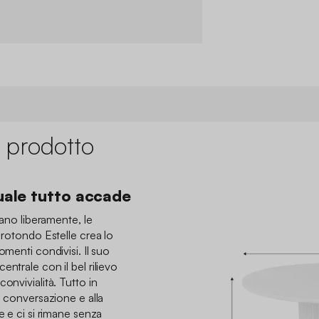
 prodotto
quale tutto accade
olano liberamente, le
 rotondo Estelle crea lo
omenti condivisi. Il suo
ntrale con il bel rilievo
onvivialità. Tutto in
a conversazione e alla
e e ci si rimane senza