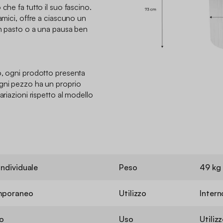
che fa tutto il suo fascino.
 amici, offre a ciascuno un
on pasto o a una pausa ben
o, ogni prodotto presenta
Ogni pezzo ha un proprio
ariazioni rispetto al modello
individuale
Peso
49 kg
mporaneo
Utilizzo
Intern
o
Uso
Utiliz