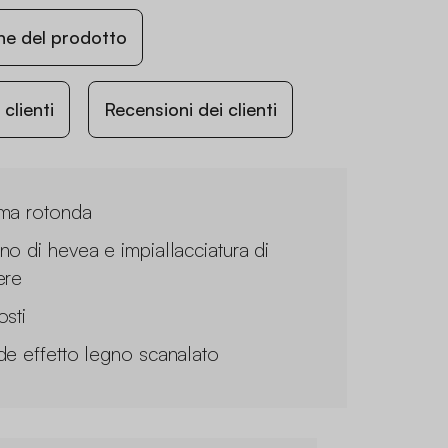
ne del prodotto
lienti
Recensioni dei clienti
ma rotonda
no di hevea e impiallacciatura di
ere
osti
de effetto legno scanalato