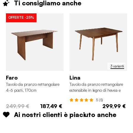
Ti consigliamo
anche
OFFERTE
-25%
3 varianti
Faro
Lina
Tavolo da pranzo rettangolare
Tavolo da pranzo rettangolare
4-6 posti, 170cm
estensibile in legno di hevea e
impiallacciatura di quercia 4-6
5 (5)
posti
249,99 €
187,49 €
299,99 €
Ai nostri clienti è piaciuto anche