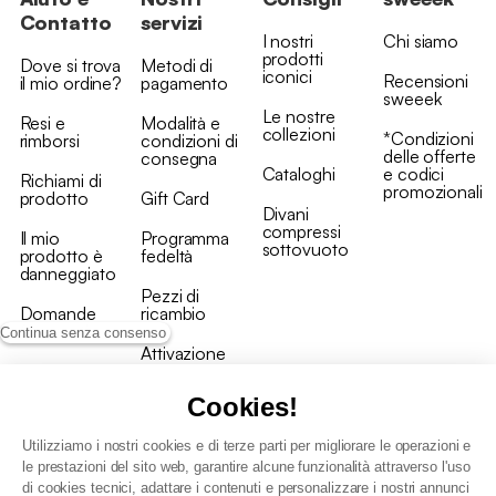
Contatto
servizi
I nostri
Chi siamo
prodotti
Dove si trova
Metodi di
iconici
Recensioni
il mio ordine?
pagamento
sweeek
Le nostre
Resi e
Modalità e
collezioni
*Condizioni
rimborsi
condizioni di
delle offerte
consegna
Cataloghi
e codici
Richiami di
promozionali
prodotto
Gift Card
Divani
compressi
Il mio
Programma
sottovuoto
prodotto è
fedeltà
danneggiato
Pezzi di
Domande
ricambio
frequenti
Continua senza consenso
Attivazione
Contattaci
della garanzia
Cookies!
Utilizziamo i nostri cookies e di terze parti per migliorare le operazioni e
le prestazioni del sito web, garantire alcune funzionalità attraverso l'uso
di cookies tecnici, adattare i contenuti e personalizzare i nostri annunci