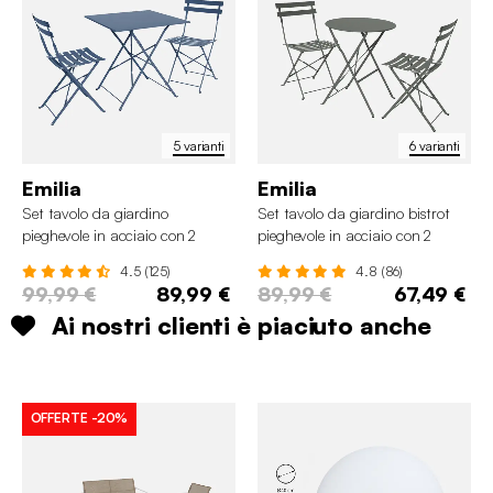
5 varianti
6 varianti
Emilia
Emilia
Set tavolo da giardino
Set tavolo da giardino bistrot
pieghevole in acciaio con 2
pieghevole in acciaio con 2
sedie, 70cm
sedie, Ø60cm
4.5 (125)
4.8 (86)
99,99 €
89,99 €
89,99 €
67,49 €
Ai nostri clienti è piaciuto anche
OFFERTE
-20%