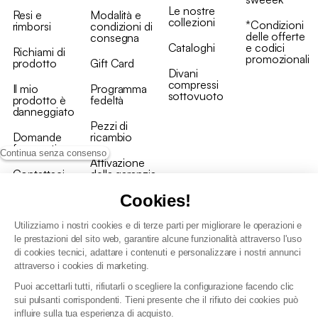
Le nostre
Resi e
Modalità e
collezioni
*Condizioni
rimborsi
condizioni di
delle offerte
consegna
Cataloghi
e codici
Richiami di
promozionali
prodotto
Gift Card
Divani
compressi
Il mio
Programma
sottovuoto
prodotto è
fedeltà
danneggiato
Pezzi di
Domande
ricambio
frequenti
Continua senza consenso
Attivazione
Contattaci
della garanzia
Cookies!
Utilizziamo i nostri cookies e di terze parti per migliorare le operazioni e
le prestazioni del sito web, garantire alcune funzionalità attraverso l'uso
di cookies tecnici, adattare i contenuti e personalizzare i nostri annunci
Condizioni generali vendita
attraverso i cookies di marketing.
Condizioni Generali d'Uso del Programma Fedeltà
Puoi accettarli tutti, rifiutarli o scegliere la configurazione facendo clic
Politica di gestione dei dati personali e dei cookie
sui pulsanti corrispondenti. Tieni presente che il rifiuto dei cookies può
Condizioni generali di vendita per clienti professionali
influire sulla tua esperienza di acquisto.