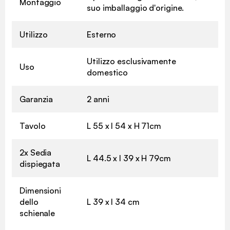
Montaggio
suo imballaggio d'origine.
Utilizzo
Esterno
Utilizzo esclusivamente
Uso
domestico
Garanzia
2 anni
Tavolo
L 55 x l 54 x H 71cm
2x Sedia
L 44.5 x l 39 x H 79cm
dispiegata
Dimensioni
dello
L 39 x l 34 cm
schienale