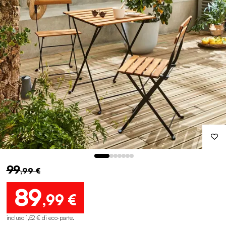
99
,99 €
89
,99 €
incluso 1,52 € di eco-parte
.