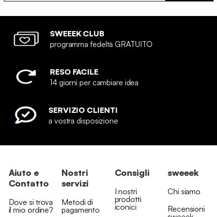
SWEEEK CLUB
programma fedeltà GRATUITO
RESO FACILE
14 giorni per cambiare idea
SERVIZIO CLIENTI
a vostra disposizione
Aiuto e
Nostri
Consigli
sweeek
Contatto
servizi
I nostri
Chi siamo
prodotti
Dove si trova
Metodi di
iconici
Recensioni
il mio ordine?
pagamento
sweeek