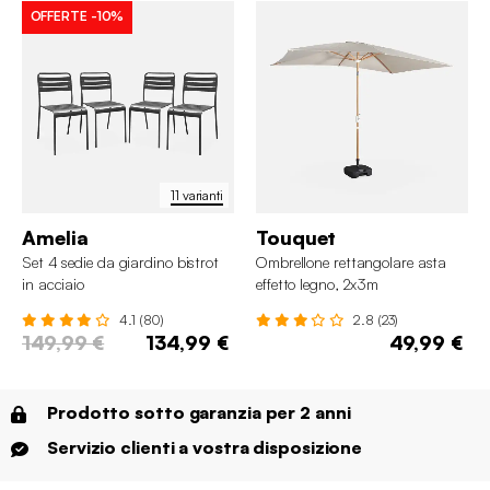
OFFERTE
-10%
11 varianti
Amelia
Touquet
Set 4 sedie da giardino bistrot
Ombrellone rettangolare asta
in acciaio
effetto legno, 2x3m
4.1 (80)
2.8 (23)
149,99 €
134,99 €
49,99 €
Prodotto sotto garanzia per 2 anni
Servizio clienti a vostra disposizione