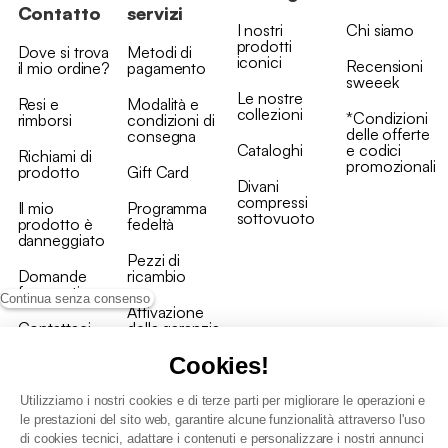
Contatto
servizi
I nostri
Chi siamo
prodotti
Dove si trova
Metodi di
iconici
Recensioni
il mio ordine?
pagamento
sweeek
Le nostre
Resi e
Modalità e
collezioni
*Condizioni
rimborsi
condizioni di
delle offerte
consegna
Cataloghi
e codici
Richiami di
promozionali
prodotto
Gift Card
Divani
compressi
Il mio
Programma
sottovuoto
prodotto è
fedeltà
danneggiato
Pezzi di
Domande
ricambio
frequenti
Continua senza consenso
Attivazione
Contattaci
della garanzia
Cookies!
Utilizziamo i nostri cookies e di terze parti per migliorare le operazioni e
le prestazioni del sito web, garantire alcune funzionalità attraverso l'uso
di cookies tecnici, adattare i contenuti e personalizzare i nostri annunci