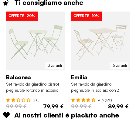
Ti consigliamo
anche
OFFERTE
-20%
OFFERTE
-10%
3 varianti
5 varianti
Balconea
Emilia
Set tavolo da giardino bistrot
Set tavolo da giardino
pieghevole rotondo in acciaio
pieghevole in acciaio con 2
con 2 sedie
sedie, 70cm
2 (1)
4.5 (125)
99,99 €
79,99 €
99,99 €
89,99 €
Ai nostri clienti è piaciuto anche