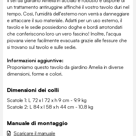
Il set da giardino Amelia in acciaio è robusto e dispone di
un trattamento antiruggine affinché il vostro tavolo duri nel
tempo. Così, l'umidità dell'esterno non verrà a danneggiare
e attaccare il suo materiale. Adatti per un uso esterno, il
tavolo e le sedie possiedono doghe e bordi arrotondati
che conferiscono loro un vero fascino! Inoltre, l'acqua
piovana viene facilmente evacuata grazie alle fessure che
si trovano sul tavolo e sulle sedie.
Informazioni aggiuntive:
Proponiamo questo tavolo da giardino Amelia in diverse
dimensioni, forme e colori.
Dimensioni dei colli
Scatole 1: L 72 x l 72 x h 9 cm - 9.9 kg
Scatole 2: L 84 x l 58 x h 44 cm - 10.8 kg
Manuale di montaggio
Scaricare il manuale