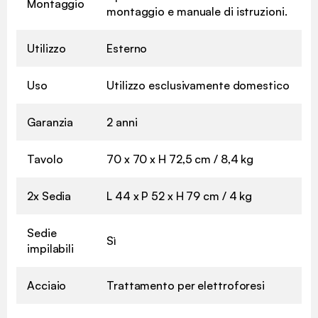
Montaggio
montaggio e manuale di istruzioni.
Utilizzo
Esterno
Uso
Utilizzo esclusivamente domestico
Garanzia
2 anni
Tavolo
70 x 70 x H 72,5 cm / 8,4 kg
2x Sedia
L 44 x P 52 x H 79 cm / 4 kg
Sedie
Sì
impilabili
Acciaio
Trattamento per elettroforesi