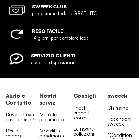
SWEEEK CLUB
programma fedeltà GRATUITO
RESO FACILE
14 giorni per cambiare idea
SERVIZIO CLIENTI
a vostra disposizione
Aiuto e
Nostri
Consigli
sweeek
Contatto
servizi
I nostri
Chi siamo
prodotti
Dove si trova
Metodi di
iconici
Recensioni
il mio ordine?
pagamento
sweeek
Le nostre
Resi e
Modalità e
collezioni
*Condizioni
rimborsi
condizioni di