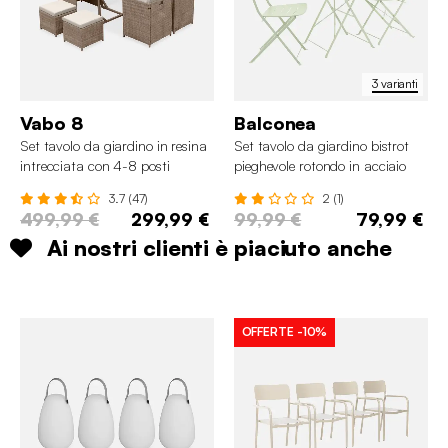
3 varianti
Vabo 8
Balconea
Set tavolo da giardino in resina
Set tavolo da giardino bistrot
intrecciata con 4-8 posti
pieghevole rotondo in acciaio
con 2 sedie
3.7 (47)
2 (1)
499,99 €
299,99 €
99,99 €
79,99 €
Ai nostri clienti è piaciuto anche
OFFERTE
-10%