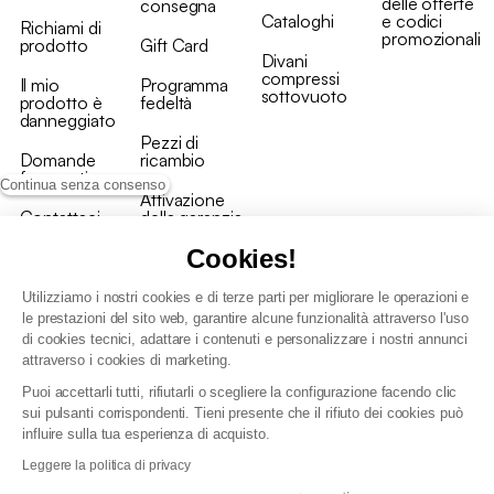
delle offerte
consegna
Cataloghi
e codici
Richiami di
promozionali
prodotto
Gift Card
Divani
compressi
Il mio
Programma
sottovuoto
prodotto è
fedeltà
danneggiato
Pezzi di
Domande
ricambio
frequenti
Continua senza consenso
Attivazione
Contattaci
della garanzia
Cookies!
Utilizziamo i nostri cookies e di terze parti per migliorare le operazioni e
le prestazioni del sito web, garantire alcune funzionalità attraverso l'uso
di cookies tecnici, adattare i contenuti e personalizzare i nostri annunci
Condizioni generali vendita
attraverso i cookies di marketing.
Condizioni Generali d'Uso del Programma Fedeltà
Puoi accettarli tutti, rifiutarli o scegliere la configurazione facendo clic
Politica di gestione dei dati personali e dei cookie
sui pulsanti corrispondenti. Tieni presente che il rifiuto dei cookies può
Condizioni generali di vendita per clienti professionali
influire sulla tua esperienza di acquisto.
Dichiarazione di accessibilità
Leggere la politica di privacy