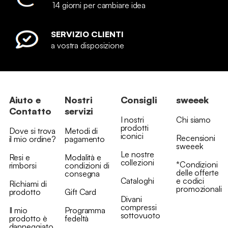
14 giorni per cambiare idea
SERVIZIO CLIENTI
a vostra disposizione
Aiuto e
Nostri
Consigli
sweeek
Contatto
servizi
I nostri
Chi siamo
prodotti
Dove si trova
Metodi di
iconici
Recensioni
il mio ordine?
pagamento
sweeek
Le nostre
Resi e
Modalità e
collezioni
*Condizioni
rimborsi
condizioni di
delle offerte
consegna
Cataloghi
e codici
Richiami di
promozionali
prodotto
Gift Card
Divani
compressi
Il mio
Programma
sottovuoto
prodotto è
fedeltà
danneggiato