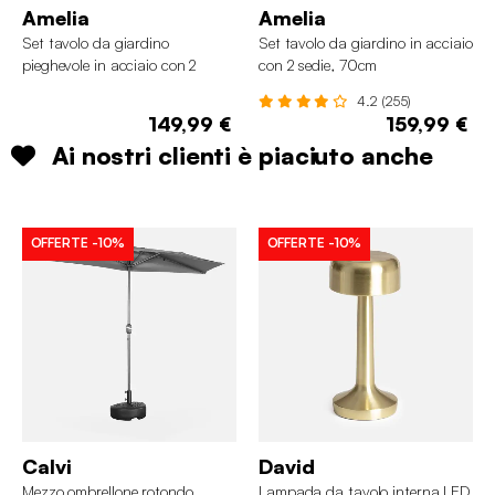
Amelia
Amelia
Set tavolo da giardino
Set tavolo da giardino in acciaio
pieghevole in acciaio con 2
con 2 sedie, 70cm
sedie, 70cm
4.2 (255)
149,99 €
159,99 €
Ai nostri clienti è piaciuto anche
OFFERTE
-10%
OFFERTE
-10%
Calvi
David
Mezzo ombrellone rotondo,
Lampada da tavolo interna LED