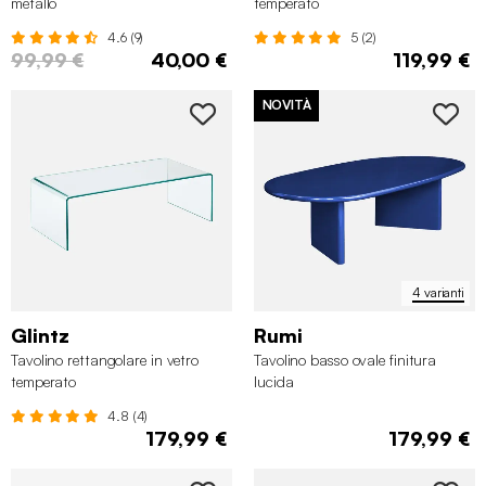
metallo
temperato
4.6 (9)
5 (2)
99,99 €
40,00 €
119,99 €
NOVITÀ
4 varianti
Glintz
Rumi
Tavolino rettangolare in vetro
Tavolino basso ovale finitura
temperato
lucida
4.8 (4)
179,99 €
179,99 €