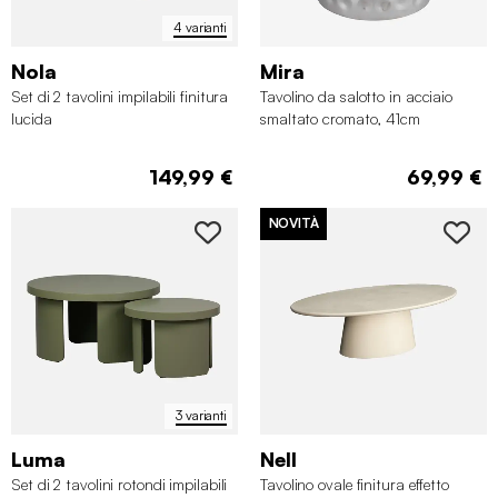
4 varianti
Nola
Mira
Set di 2 tavolini impilabili finitura
Tavolino da salotto in acciaio
lucida
smaltato cromato, 41cm
149,99 €
69,99 €
✖
NOVITÀ
3 varianti
Luma
Nell
Set di 2 tavolini rotondi impilabili
Tavolino ovale finitura effetto