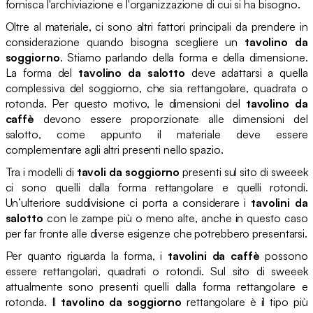
fornisca l'archiviazione e l'organizzazione di cui si ha bisogno.
Oltre al materiale, ci sono altri fattori principali da prendere in
considerazione quando bisogna scegliere un
tavolino da
soggiorno
. Stiamo parlando della forma e della dimensione.
La forma del
tavolino da salotto
deve adattarsi a quella
complessiva del soggiorno, che sia rettangolare, quadrata o
rotonda. Per questo motivo, le dimensioni del
tavolino da
caffè
devono essere proporzionate alle dimensioni del
salotto, come appunto il materiale deve essere
complementare agli altri presenti nello spazio.
Tra i modelli di
tavoli da soggiorno
presenti sul sito di sweeek
ci sono quelli dalla forma rettangolare e quelli rotondi.
Un’ulteriore suddivisione ci porta a considerare i
tavolini da
salotto
con le zampe più o meno alte, anche in questo caso
per far fronte alle diverse esigenze che potrebbero presentarsi.
Per quanto riguarda la forma, i
tavolini da caffè
possono
essere rettangolari, quadrati o rotondi. Sul sito di sweeek
attualmente sono presenti quelli dalla forma rettangolare e
rotonda. Il
tavolino da soggiorno
rettangolare è il tipo più