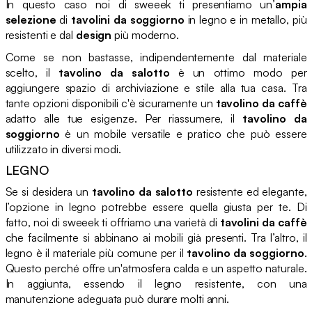
In questo caso noi di sweeek ti presentiamo un’
ampia
selezione
di
tavolini da soggiorno
in legno e in metallo, più
resistenti e dal
design
più moderno.
Come se non bastasse, indipendentemente dal materiale
scelto, il
tavolino da salotto
è un ottimo modo per
aggiungere spazio di archiviazione e stile alla tua casa. Tra
tante opzioni disponibili c'è sicuramente un
tavolino da caffè
adatto alle tue esigenze. Per riassumere, il
tavolino da
soggiorno
è un mobile versatile e pratico che può essere
utilizzato in diversi modi.
LEGNO
Se si desidera un
tavolino da salotto
resistente ed elegante,
l’opzione in legno potrebbe essere quella giusta per te. Di
fatto, noi di sweeek ti offriamo una varietà di
tavolini da caffè
che facilmente si abbinano ai mobili già presenti. Tra l’altro, il
legno è il materiale più comune per il
tavolino da soggiorno
.
Questo perché offre un'atmosfera calda e un aspetto naturale.
In aggiunta, essendo il legno resistente, con una
manutenzione adeguata può durare molti anni.