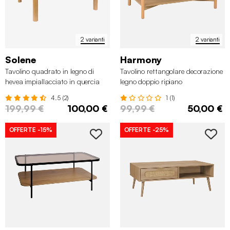
2 varianti
2 varianti
Solene
Harmony
Tavolino quadrato in legno di
Tavolino rettangolare decorazione
hevea impiallacciato in quercia
legno doppio ripiano
4.5 (2)
1 (1)
199,99 €
100,00 €
99,99 €
50,00 €
OFFERTE
-15%
OFFERTE
-25%