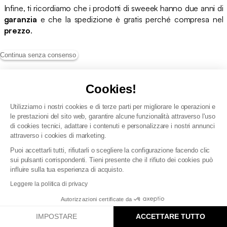
Infine, ti ricordiamo che i prodotti di sweeek hanno due anni di
garanzia
e che la spedizione è gratis perché compresa nel
prezzo
.
Continua senza consenso
Cookies!
Seguici
Utilizziamo i nostri cookies e di terze parti per migliorare le operazioni e
le prestazioni del sito web, garantire alcune funzionalità attraverso l'uso
di cookies tecnici, adattare i contenuti e personalizzare i nostri annunci
attraverso i cookies di marketing.
La tua casa amerà i nostri nuovi
Puoi accettarli tutti, rifiutarli o scegliere la configurazione facendo clic
prodotti.
sui pulsanti corrispondenti. Tieni presente che il rifiuto dei cookies può
influire sulla tua esperienza di acquisto.
Iscriviti per ottenere uno sconto del 10%
Leggere la politica di privacy
Offerta valida a partire da 200€ di acquisto. Non cumulabile con
Autorizzazioni certificate da
altre offerte e promozioni. Non si applica ai prodotti
contrassegnati come esclusi dalle promozioni.
IMPOSTARE
ACCETTARE TUTTO