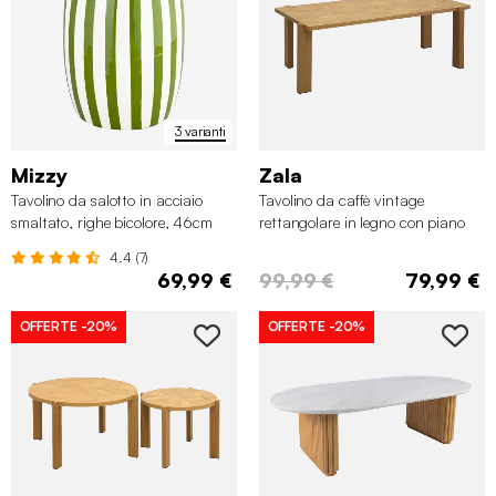
3 varianti
Mizzy
Zala
Tavolino da salotto in acciaio
Tavolino da caffè vintage
smaltato, righe bicolore, 46cm
rettangolare in legno con piano
effetto chevron
4.4 (7)
69,99 €
99,99 €
79,99 €
OFFERTE
-20%
OFFERTE
-20%