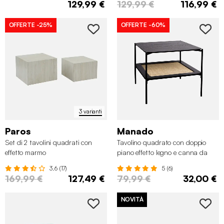
129,99 €
129,99 €
116,99 €
OFFERTE
-25%
OFFERTE
-60%
3 varianti
Paros
Manado
Set di 2 tavolini quadrati con
Tavolino quadrato con doppio
effetto marmo
piano effetto legno e canna da
zucchero
3.6 (17)
5 (6)
169,99 €
127,49 €
79,99 €
32,00 €
NOVITÀ