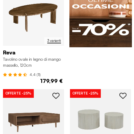
3 varianti
Reva
Tavolino ovale in legno di mango
massello, 120cm
4.4 (11)
179,99 €
OFFERTE
-25%
OFFERTE
-25%