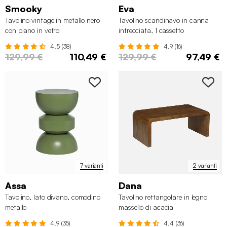
Smooky
Eva
Tavolino vintage in metallo nero
Tavolino scandinavo in canna
con piano in vetro
intrecciata, 1 cassetto
4.5 (38)
4.9 (16)
129,99 €
110,49 €
129,99 €
97,49 €
7 varianti
2 varianti
Assa
Dana
Tavolino, lato divano, comodino
Tavolino rettangolare in legno
metallo
massello di acacia
4.9 (35)
4.4 (36)