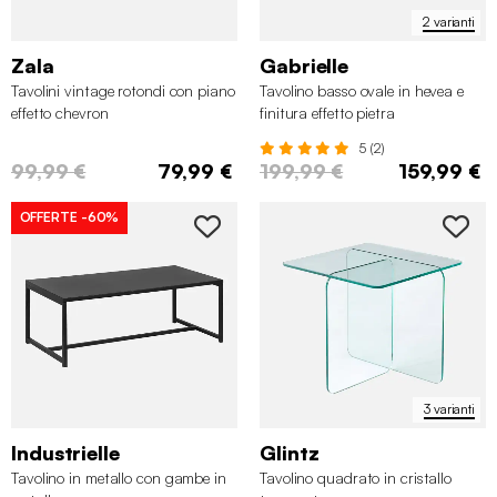
2 varianti
Zala
Gabrielle
Tavolini vintage rotondi con piano
Tavolino basso ovale in hevea e
effetto chevron
finitura effetto pietra
5 (2)
99,99 €
79,99 €
199,99 €
159,99 €
OFFERTE
-60%
3 varianti
Industrielle
Glintz
Tavolino in metallo con gambe in
Tavolino quadrato in cristallo