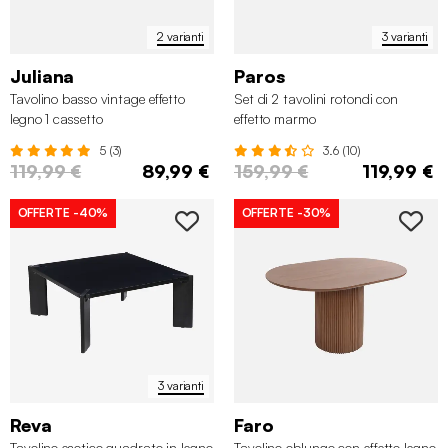
2 varianti
3 varianti
Juliana
Paros
Tavolino basso vintage effetto
Set di 2 tavolini rotondi con
legno 1 cassetto
effetto marmo
5 (3)
3.6 (10)
119,99 €
89,99 €
159,99 €
119,99 €
OFFERTE
-40%
OFFERTE
-30%
3 varianti
Reva
Faro
Tavolino esotico quadrato in legno
Tavolino oblungo con effetto legno