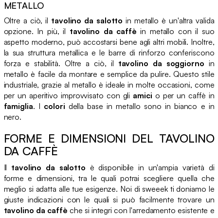
METALLO
Oltre a ciò, il
tavolino da salotto
in metallo è un'altra valida
opzione. In più, il
tavolino da caffè
in metallo con il suo
aspetto moderno, può accostarsi bene agli altri mobili. Inoltre,
la sua struttura metallica e le barre di rinforzo conferiscono
forza e stabilità. Oltre a ciò, il
tavolino da soggiorno
in
metallo è facile da montare e semplice da pulire. Questo stile
industriale, grazie al metallo è ideale in molte occasioni, come
per un aperitivo improvvisato con gli
amici
o per un caffè in
famiglia
. I
colori
della base in metallo sono in bianco e in
nero.
FORME E DIMENSIONI DEL TAVOLINO
DA CAFFÈ
Il
tavolino da salotto
è disponibile in un'ampia varietà di
forme e dimensioni, tra le quali potrai scegliere quella che
meglio si adatta alle tue esigenze. Noi di sweeek ti doniamo le
giuste indicazioni con le quali si può facilmente trovare un
tavolino da caffè
che si integri con l'arredamento esistente e