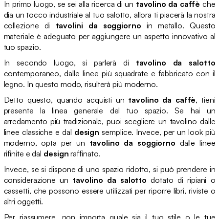
In primo luogo, se sei alla ricerca di un
tavolino da caffè
che
dia un tocco industriale al tuo salotto, allora ti piacerà la nostra
collezione di
tavolini da soggiorno
in metallo. Questo
materiale è adeguato per aggiungere un aspetto innovativo al
tuo spazio.
In secondo luogo, si parlerà di
tavolino da salotto
contemporaneo, dalle linee più squadrate e fabbricato con il
legno. In questo modo, risulterà più moderno.
Detto questo, quando acquisti un
tavolino da caffè
, tieni
presente la linea generale del tuo spazio. Se hai un
arredamento più tradizionale, puoi scegliere un tavolino dalle
linee classiche e dal
design
semplice. Invece, per un look più
moderno, opta per un
tavolino da soggiorno
dalle linee
rifinite e dal
design
raffinato.
Invece, se si dispone di uno spazio ridotto, si può prendere in
considerazione un
tavolino da salotto
dotato di ripiani o
cassetti, che possono essere utilizzati per riporre libri, riviste o
altri oggetti.
Per riassumere, non importa quale sia il tuo stile o le tue