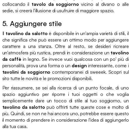
collocando il
tavolo da soggiorno
vicino al divano o alle
sedie, si creerà l'illusione di usufruire di maggiore spazio.
5. Aggiungere stile
Il
tavolino da salotto
è disponibile in un'ampia varietà di stili, il
che significa che può essere un ottimo modo per aggiungere
carattere a una stanza. Oltre al resto, se desideri ricreare
un'atmosfera più rustica, prendi in considerazione un
tavolino
da caffè
in legno. Se invece vuoi qualcosa con un po' più di
personalità, prova una forma o un
design
interessante, come i
tavolini da soggiorno
contemporanei di sweeek. Scopri sul
sito tutte le novità e le promozioni disponibili.
Per riassumere, se sei alla ricerca di un punto focale, di uno
spazio aggiuntivo per riporre i tuoi oggetti o che voglia
semplicemente dare un tocco di stile al tuo soggiorno, un
tavolino da salotto
può offrirti tutte queste cose e molto di
più. Quindi, se non ne hai ancora uno, potrebbe essere questo
il momento di prendere in considerazione l'idea di aggiungerlo
alla tua casa.