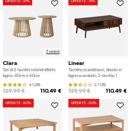
OFFERTE
-15%
OFFERTE
-15%
3 varianti
Clara
Linear
Set di 2 tavolini rotondi effetto
Tavolino scandinavo, decoro in
legno, 40cm e 60cm
legno scanalato, 2 nicchie, 1
cassetto
4.1 (28)
2.7 (35)
129,99 €
110,49 €
129,99 €
110,49 €
OFFERTE
-50%
OFFERTE
-50%