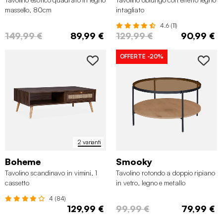
massello, 80cm
intagliato
4.6 (11)
149,99 €
89,99 €
129,99 €
90,99 €
OFFERTE
-20%
2 varianti
Boheme
Smooky
Tavolino scandinavo in vimini, 1
Tavolino rotondo a doppio ripiano
cassetto
in vetro, legno e metallo
4 (84)
129,99 €
99,99 €
79,99 €