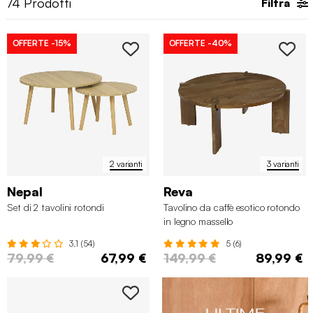
74
Prodotti
Filtra
OFFERTE
-15%
OFFERTE
-40%
2 varianti
3 varianti
Nepal
Reva
Set di 2 tavolini rotondi
Tavolino da caffè esotico rotondo
in legno massello
3.1 (54)
5 (6)
79,99 €
67,99 €
149,99 €
89,99 €