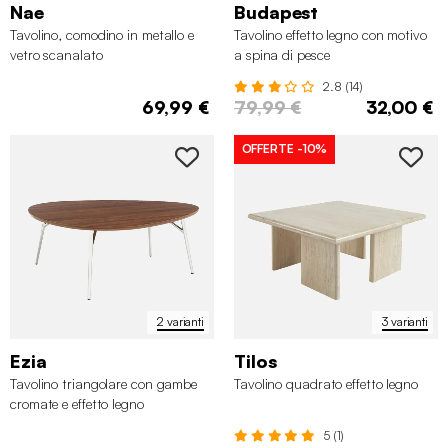
Nae
Budapest
Tavolino, comodino in metallo e
Tavolino effetto legno con motivo
vetro scanalato
a spina di pesce
2.8 (14)
69,99 €
79,99 €
32,00 €
OFFERTE
-10%
2 varianti
3 varianti
Ezia
Tilos
Tavolino triangolare con gambe
Tavolino quadrato effetto legno
cromate e effetto legno
5 (1)