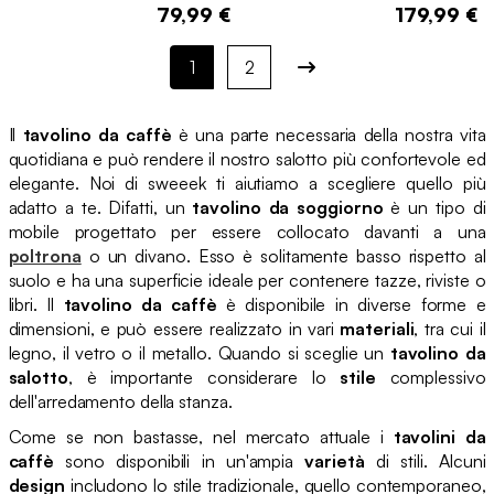
79,99 €
179,99 €
1
2
Il
tavolino da caffè
è una parte necessaria della nostra vita
quotidiana e può rendere il nostro salotto più confortevole ed
elegante. Noi di sweeek ti aiutiamo a scegliere quello più
adatto a te. Difatti, un
tavolino da soggiorno
è un tipo di
mobile progettato per essere collocato davanti a una
poltrona
o un divano. Esso è solitamente basso rispetto al
suolo e ha una superficie ideale per contenere tazze, riviste o
libri. Il
tavolino da caffè
è disponibile in diverse forme e
dimensioni, e può essere realizzato in vari
materiali
, tra cui il
legno, il vetro o il metallo. Quando si sceglie un
tavolino da
salotto
, è importante considerare lo
stile
complessivo
dell'arredamento della stanza.
Come se non bastasse, nel mercato attuale i
tavolini da
caffè
sono disponibili in un'ampia
varietà
di stili. Alcuni
design
includono lo stile tradizionale, quello contemporaneo,