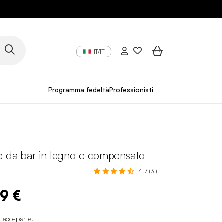
IT/IT
Programma fedeltà
Professionisti
ie da bar in legno e compensato
4.7 (31)
99 €
i eco-parte
.