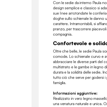
Con le sedie da interno Paula non 
design semplice e classico si adat
sue linee arrotondate le confer
doghe sullo schienale le danno u
carattere. Intramontabili, si affia
pranzo, per trascorrere piacevol
compagnia.
Confortevole e solid
Oltre che belle, le sedie Paula s
comode. Lo schienale curvo e av
abbracciare le diverse parti del c
multistrato e le gambe in legno 
durata e la solidità delle sedie. I
tutto ciò che serve per godersi i p
famiglia.
Informazioni aggiuntive:
Realizzato in vero legno massell
una venatura naturale e unica. 