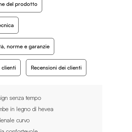
ne del prodotto
ecnica
ità, norme e garanzie
lienti
Recensioni dei clienti
ign senza tempo
be in legno di hevea
ienale curvo
ia confortevole