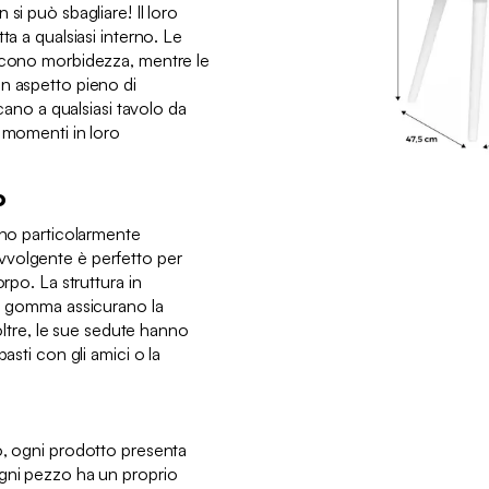
si può sbagliare! Il loro
ta a qualsiasi interno. Le
iscono morbidezza, mentre le
n aspetto pieno di
ncano a qualsiasi tavolo da
i momenti in loro
o
ono particolarmente
volgente è perfetto per
orpo. La struttura in
di gomma assicurano la
noltre, le sue sedute hanno
asti con gli amici o la
o, ogni prodotto presenta
Ogni pezzo ha un proprio