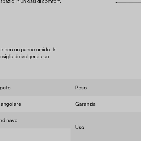
 spazio in un'oasi di comfort.
hie con un panno umido.
In
siglia di rivolgersi a un
peto
Peso
tangolare
Garanzia
ndinavo
Uso