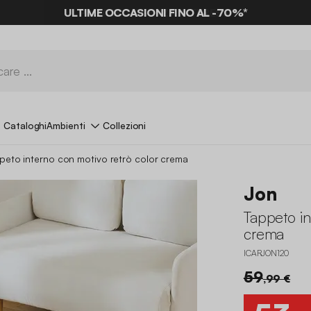
ULTIME OCCASIONI FINO AL -70%*
Cataloghi
Ambienti
Collezioni
peto interno con motivo retrò color crema
Jon
Tappeto in
crema
ICARJON120
59
,99 €