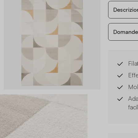
Descrizio
Domande c
Fila
Eff
Mol
Ada
fac