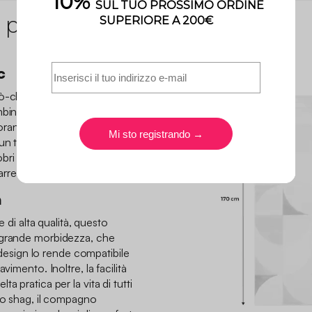
 prodotto
c
ò-chic con il nostro tappeto
bina sottilmente il fascino
anea. Il suo motivo retrò,
n tocco di originalità al
 sobri aggiungono una nota di
 arredamento.
à
e di alta qualità, questo
 grande morbidezza, che
o design lo rende compatibile
vimento. Inoltre, la facilità
a pratica per la vita di tutti
eto shag, il compagno