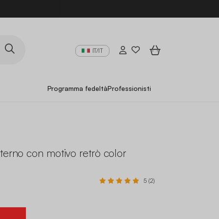
IT/IT
Programma fedeltà
Professionisti
terno con motivo retrò color
5 (2)