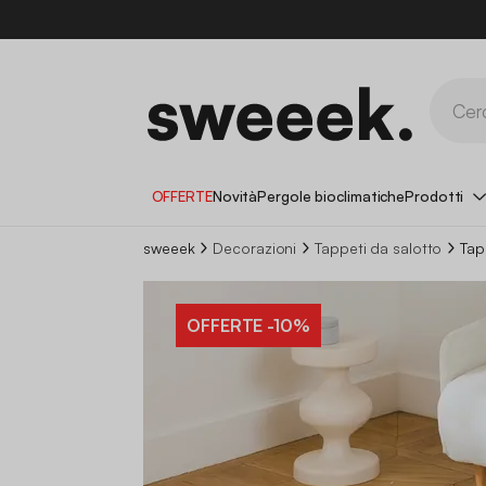
OFFERTE
Novità
Pergole bioclimatiche
Prodotti
sweeek
Decorazioni
Tappeti da salotto
Tap
OFFERTE
-10%