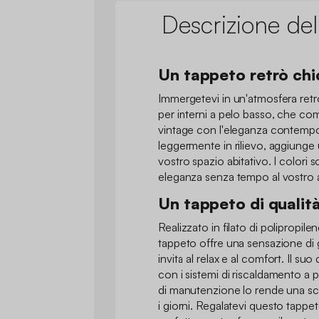
Descrizione del
Un tappeto retrò chi
Immergetevi in un'atmosfera retr
per interni a pelo basso, che com
vintage con l'eleganza contempor
leggermente in rilievo, aggiunge u
vostro spazio abitativo. I colori
eleganza senza tempo al vostro
Un tappeto di qualit
Realizzato in filato di polipropilen
tappeto offre una sensazione di
invita al relax e al comfort. Il su
con i sistemi di riscaldamento a pa
di manutenzione lo rende una scelt
i giorni. Regalatevi questo tapp