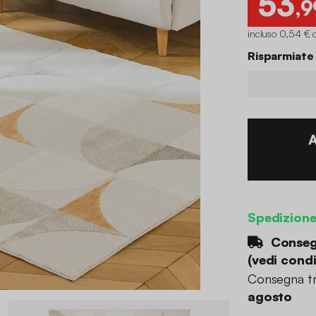
53
,9
incluso 0,54 € 
Risparmiate
Spedizion
Consegn
(
vedi condi
Consegna tr
agosto