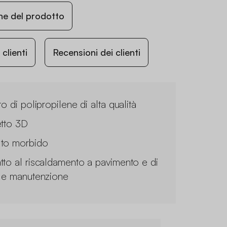
ne del prodotto
lienti
Recensioni dei clienti
to di polipropilene di alta qualità
etto 3D
to morbido
tto al riscaldamento a pavimento e di
ile manutenzione