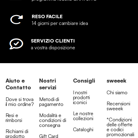
RESO FACILE
14 giorni per cambiare idea
SERVIZIO CLIENTI
a vostra disposizione
Aiuto e
Nostri
Consigli
sweeek
Contatto
servizi
I nostri
Chi siamo
prodotti
Dove si trova
Metodi di
iconici
Recensioni
il mio ordine?
pagamento
sweeek
Le nostre
Resi e
Modalità e
collezioni
*Condizioni
rimborsi
condizioni di
delle offerte
consegna
Cataloghi
e codici
Richiami di
promozionali
prodotto
Gift Card