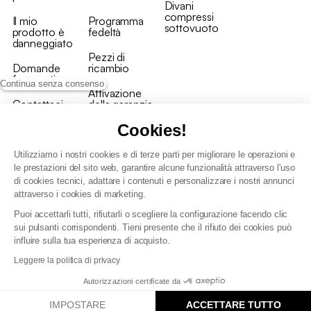
Divani
compressi
Il mio
Programma
sottovuoto
prodotto è
fedeltà
danneggiato
Pezzi di
Domande
ricambio
frequenti
Continua senza consenso
Attivazione
Contattaci
della garanzia
Cookies!
Utilizziamo i nostri cookies e di terze parti per migliorare le operazioni e
le prestazioni del sito web, garantire alcune funzionalità attraverso l'uso
di cookies tecnici, adattare i contenuti e personalizzare i nostri annunci
Condizioni generali vendita
attraverso i cookies di marketing.
Condizioni Generali d'Uso del Programma Fedeltà
Puoi accettarli tutti, rifiutarli o scegliere la configurazione facendo clic
Politica di gestione dei dati personali e dei cookie
sui pulsanti corrispondenti. Tieni presente che il rifiuto dei cookies può
Condizioni generali di vendita per clienti professionali
influire sulla tua esperienza di acquisto.
Dichiarazione di accessibilità
Leggere la politica di privacy
Autorizzazioni certificate da
IMPOSTARE
ACCETTARE TUTTO