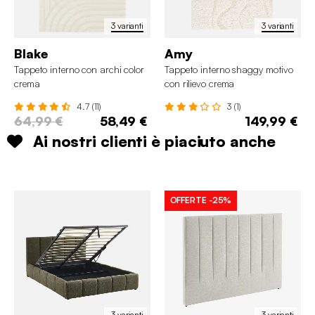
3 varianti
3 varianti
Blake
Amy
Tappeto interno con archi color
Tappeto interno shaggy motivo
crema
con rilievo crema
4.7 (11)
3 (1)
64,99 €
58,49 €
149,99 €
Ai nostri clienti è piaciuto anche
OFFERTE
-25%
3 varianti
3 varianti