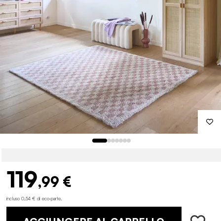
119
,99 €
incluso 0,54 € di eco-parte
.