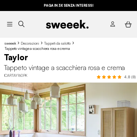
PAGA IN 3X SENZA INTERESSI
sweeek
Decorazioni
Tappeti da salotto
Tappeto vintage a scacchiera rosa e crema
Taylor
Tappeto vintage a scacchiera rosa e crema
ICARTAY160PK
4.8 (8)