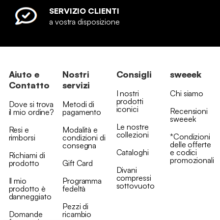
SERVIZIO CLIENTI
a vostra disposizione
Aiuto e
Nostri
Consigli
sweeek
Contatto
servizi
I nostri
Chi siamo
prodotti
Dove si trova
Metodi di
iconici
Recensioni
il mio ordine?
pagamento
sweeek
Le nostre
Resi e
Modalità e
collezioni
*Condizioni
rimborsi
condizioni di
delle offerte
consegna
Cataloghi
e codici
Richiami di
promozionali
prodotto
Gift Card
Divani
compressi
Il mio
Programma
sottovuoto
prodotto è
fedeltà
danneggiato
Pezzi di
Domande
ricambio