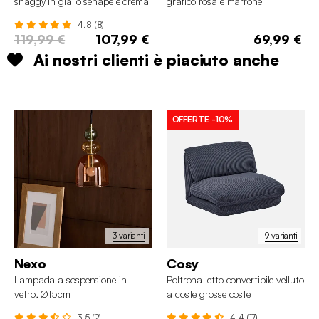
shaggy in giallo senape e crema
grafico rosa e marrone
4.8 (8)
119,99 €
107,99 €
69,99 €
Ai nostri clienti è piaciuto anche
OFFERTE
-10%
3 varianti
9 varianti
Nexo
Cosy
Lampada a sospensione in
Poltrona letto convertibile velluto
vetro, Ø15cm
a coste grosse coste
3.5 (2)
4.4 (17)