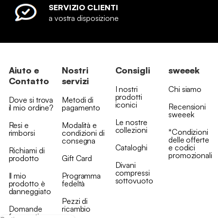
SERVIZIO CLIENTI
a vostra disposizione
Aiuto e
Nostri
Consigli
sweeek
Contatto
servizi
I nostri
Chi siamo
prodotti
Dove si trova
Metodi di
iconici
Recensioni
il mio ordine?
pagamento
sweeek
Le nostre
Resi e
Modalità e
collezioni
*Condizioni
rimborsi
condizioni di
delle offerte
consegna
Cataloghi
e codici
Richiami di
promozionali
prodotto
Gift Card
Divani
compressi
Il mio
Programma
sottovuoto
prodotto è
fedeltà
danneggiato
Pezzi di
Domande
ricambio
frequenti