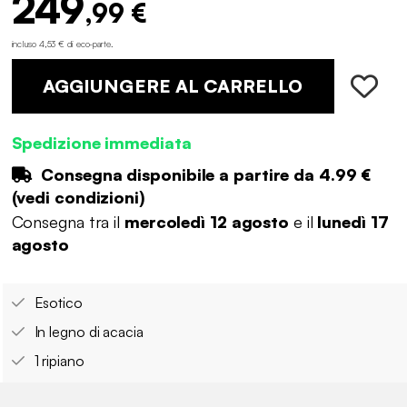
249
,99 €
incluso 4,53 € di eco-parte
.
AGGIUNGERE AL CARRELLO
Spedizione immediata
Consegna disponibile a partire da
4.99 €
(
vedi condizioni
)
Consegna tra il
mercoledì 12 agosto
e il
lunedì 17
agosto
Esotico
In legno di acacia
1 ripiano