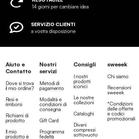
14 giorni per cambiare idea
SERVIZIO CLIENTI
a vostra disposizione
Aiuto e
Nostri
Consigli
sweeek
Contatto
servizi
I nostri
Chi siamo
prodotti
Dove si trova
Metodi di
iconici
Recensioni
il mio ordine?
pagamento
sweeek
Le nostre
Resi e
Modalità e
collezioni
*Condizioni
rimborsi
condizioni di
delle offerte
consegna
Cataloghi
e codici
Richiami di
promozionali
prodotto
Gift Card
Divani
compressi
Il mio
Programma
sottovuoto
prodotto è
fedeltà