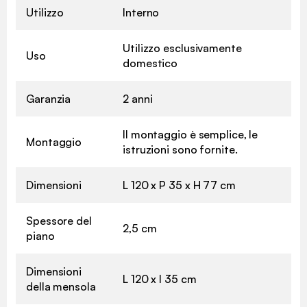
Utilizzo
Interno
Utilizzo esclusivamente
Uso
domestico
Garanzia
2 anni
Il montaggio è semplice, le
Montaggio
istruzioni sono fornite.
Dimensioni
L 120 x P 35 x H 77 cm
Spessore del
2,5 cm
piano
Dimensioni
L 120 x l 35 cm
della mensola