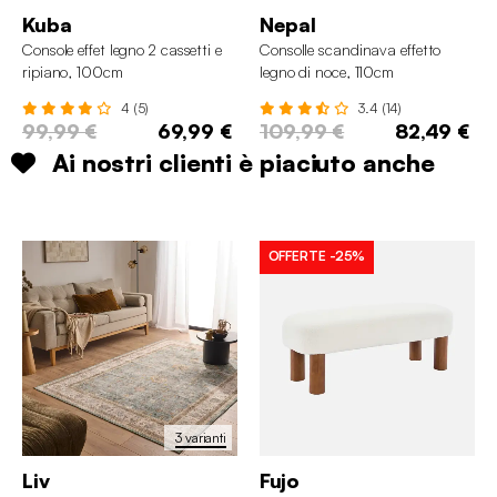
Kuba
Nepal
Console effet legno 2 cassetti e
Consolle scandinava effetto
ripiano, 100cm
legno di noce, 110cm
4 (5)
3.4 (14)
99,99 €
69,99 €
109,99 €
82,49 €
Ai nostri clienti è piaciuto anche
OFFERTE
-25%
3 varianti
Liv
Fujo