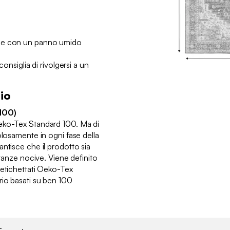
:
hie con un panno umido
consiglia di rivolgersi a un
io
100)
eko-Tex Standard 100. Ma di
olosamente in ogni fase della
ntisce che il prodotto sia
stanze nocive. Viene definito
 etichettati Oeko-Tex
rio basati su ben 100