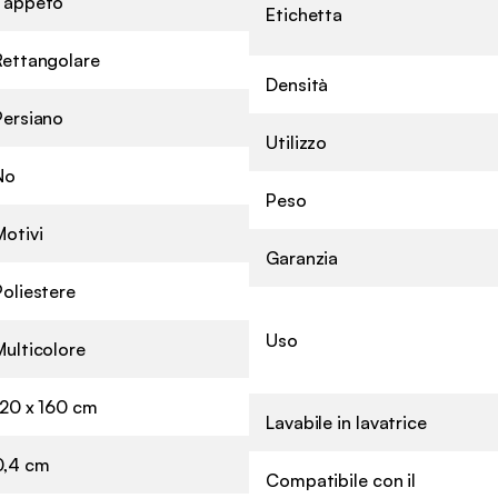
Tappeto
Etichetta
Rettangolare
Densità
Persiano
Utilizzo
No
Peso
Motivi
Garanzia
Poliestere
Uso
Multicolore
120 x 160 cm
Lavabile in lavatrice
0,4 cm
Compatibile con il