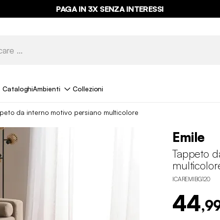
PAGA IN 3X SENZA INTERESSI
Cataloghi
Ambienti
Collezioni
peto da interno motivo persiano multicolore
Emile
Tappeto da
multicolor
ICAREMIBG120
44
,9