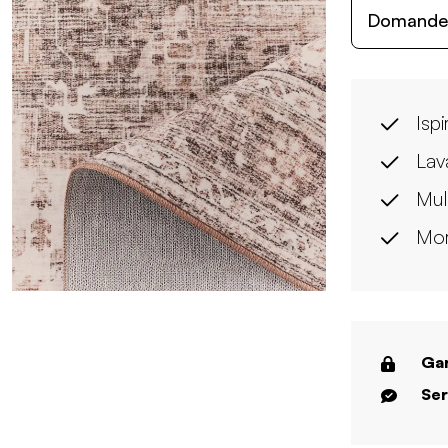
Domande c
Ispi
Lava
Mul
Mor
Gar
Ser