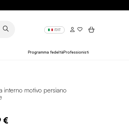
IT/IT
Programma fedeltà
Professionisti
 interno motivo persiano
e
9 €