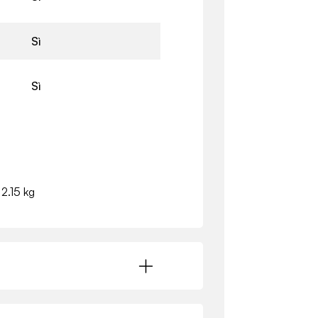
Sì
Sì
 2.15 kg