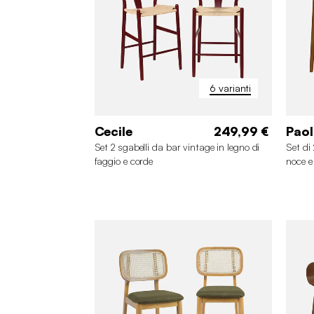
6 varianti
Cecile
249,99 €
Paol
Set 2 sgabelli da bar vintage in legno di
Set di
faggio e corde
noce e
+1