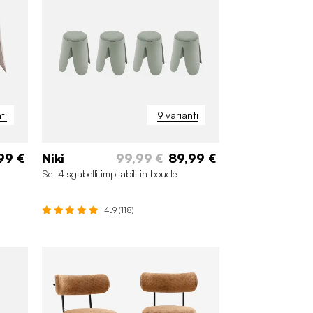
ti
9 varianti
99 €
Niki
99,99 €
89,99 €
Set 4 sgabelli impilabili in bouclé
4.9 (118)
+4