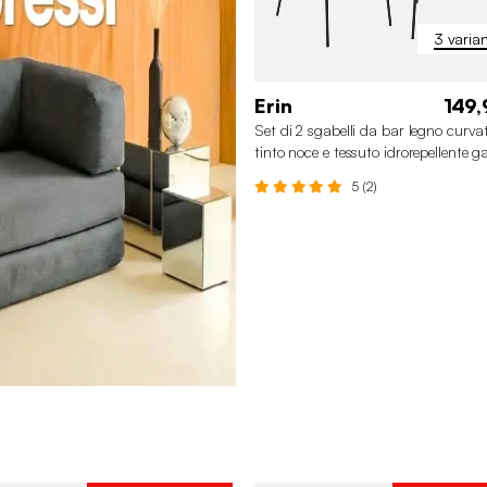
3 varian
Erin
149,
Set di 2 sgabelli da bar legno curva
tinto noce e tessuto idrorepellente 
in metallo nero
5 (2)