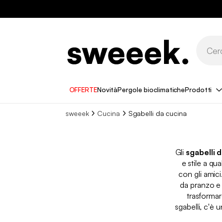
OFFERTE
Novità
Pergole bioclimatiche
Prodotti
sweeek
Cucina
Sgabelli da cucina​
Gli
sgabelli 
e stile a qu
con gli amic
da pranzo e 
trasformar
sgabelli, c'è 