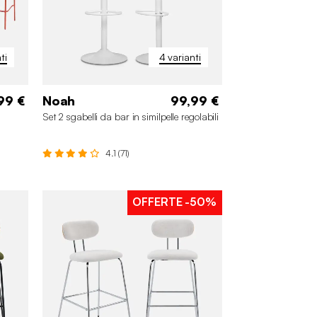
ti
4 varianti
99 €
Noah
99,99 €
Set 2 sgabelli da bar in similpelle regolabili
4.1 (71)
OFFERTE
-50%