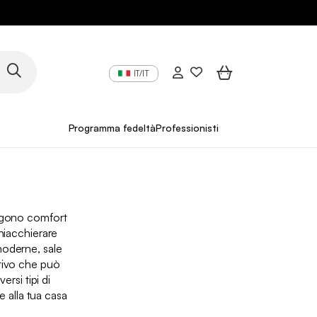
IT/IT
Programma fedeltà
Professionisti
ungono comfort
chiacchierare
moderne, sale
ativo che può
rsi tipi di
e alla tua casa