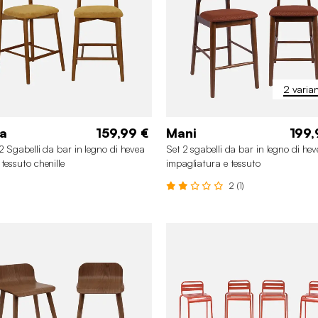
2 varian
a
159,99 €
Mani
199,
 2 Sgabelli da bar in legno di hevea
Set 2 sgabelli da bar in legno di he
 tessuto chenille
impagliatura e tessuto
2 (1)