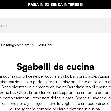
PAGA IN 3X SENZA INTERESSI
Cataloghi
Ambienti
Collezioni
Sgabelli da cucina​
da cucina
sono l'ideale per cucine a vista, banconi o isole. Aggi
alsiasi spazio e sono perfetti per fare colazione, bere qualcosa o 
i. Sono diventati un elemento chiave nell'arredamento di cucine 
zone bar. Oltre alla loro funzionalità, apportano un tocco decor
e completamente l'atmosfera della tua casa. Scopri su sweeek i dive
un'opzione per ogni esigenza: che tu voglia dare un tocco di color
o uno sgabello comodo per fare colazione in cucina.