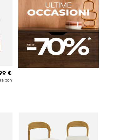
99 €
vea con