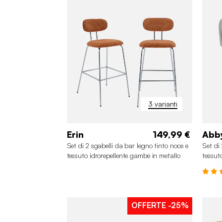
3 varianti
Erin
149,99 €
Abb
Set di 2 sgabelli da bar legno tinto noce e
Set di 
tessuto idrorepellente gambe in metallo
tessut
cromato
OFFERTE
-25%