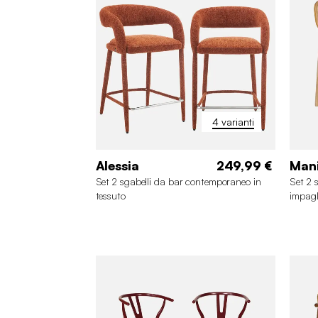
4 varianti
Alessia
249,99 €
Man
Set 2 sgabelli da bar contemporaneo in
Set 2 
tessuto
impagl