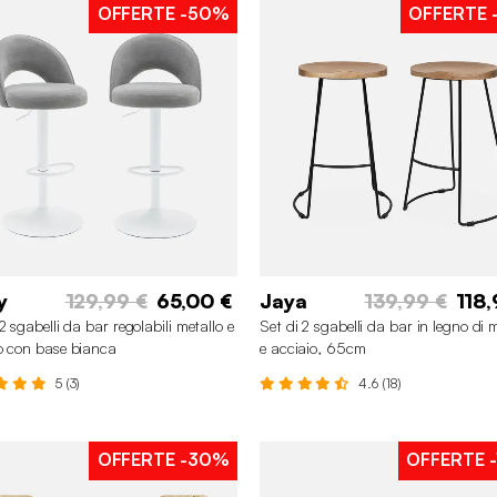
OFFERTE
-50%
OFFERTE
y
129,99 €
65,00 €
Jaya
139,99 €
118,
2 sgabelli da bar regolabili metallo e
Set di 2 sgabelli da bar in legno di
o con base bianca
e acciaio, 65cm
5 (3)
4.6 (18)
OFFERTE
-30%
OFFERTE
-