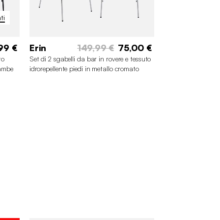
ti
99 €
Erin
149,99 €
75,00 €
to
Set di 2 sgabelli da bar in rovere e tessuto
gambe
idrorepellente piedi in metallo cromato