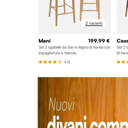
2 varianti
Mani
199,99 €
Cass
Set 2 sgabelli da bar in legno di hevea con
Set 2 
impagliatura e tessuto
di hev
4 (1)