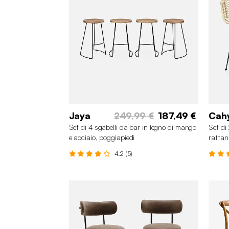
Jaya
249,99 €
187,49 €
Cah
Set di 4 sgabelli da bar in legno di mango
Set di 
e acciaio, poggiapiedi
rattan
4.2 (5)