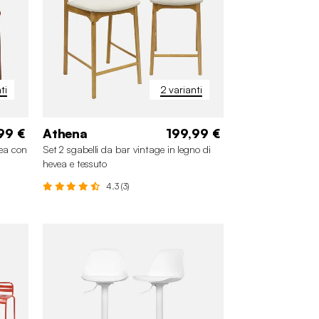
ti
2 varianti
99 €
Athena
199,99 €
vea con
Set 2 sgabelli da bar vintage in legno di
hevea e tessuto
4.3 (3)