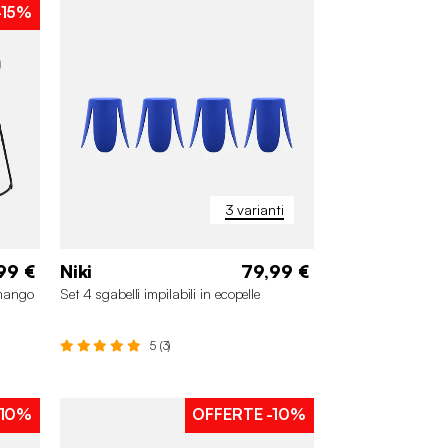
-15%
3 varianti
99 €
Niki
79,99 €
 mango
Set 4 sgabelli impilabili in ecopelle
5 (3)
10%
OFFERTE
-10%