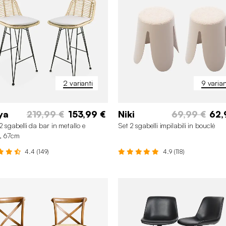
2 varianti
9 varian
ya
219,99 €
153,99 €
Niki
69,99 €
62,
2 sgabelli da bar in metallo e
Set 2 sgabelli impilabili in bouclé
, 67cm
4.4 (149)
4.9 (118)
+4