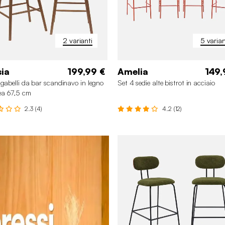
2 varianti
5 varian
ia
199,99 €
Amelia
149,
sgabelli da bar scandinavo in legno
Set 4 sedie alte bistrot in acciaio
ea 67,5 cm
2.3 (4)
4.2 (12)