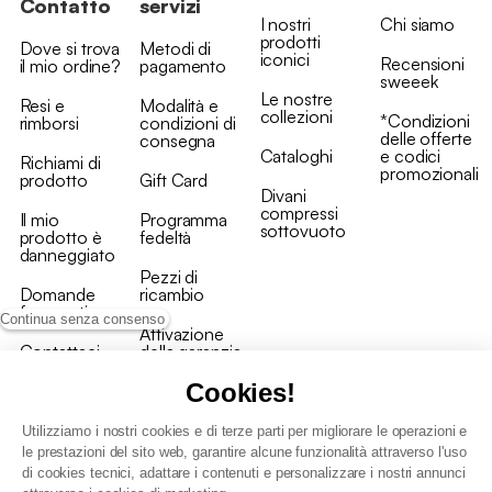
Contatto
servizi
I nostri
Chi siamo
prodotti
Dove si trova
Metodi di
iconici
Recensioni
il mio ordine?
pagamento
sweeek
Le nostre
Resi e
Modalità e
collezioni
*Condizioni
rimborsi
condizioni di
delle offerte
consegna
Cataloghi
e codici
Richiami di
promozionali
prodotto
Gift Card
Divani
compressi
Il mio
Programma
sottovuoto
prodotto è
fedeltà
danneggiato
Pezzi di
Domande
ricambio
frequenti
Continua senza consenso
Attivazione
Contattaci
della garanzia
Cookies!
Utilizziamo i nostri cookies e di terze parti per migliorare le operazioni e
le prestazioni del sito web, garantire alcune funzionalità attraverso l'uso
di cookies tecnici, adattare i contenuti e personalizzare i nostri annunci
Condizioni generali vendita