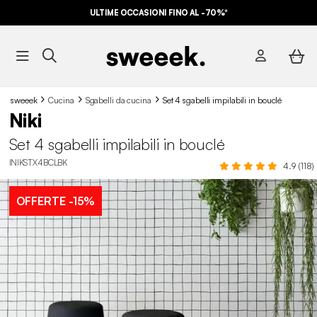
ULTIME OCCASIONI FINO AL -70%*
sweeek
Cucina
Sgabelli da cucina​
Set 4 sgabelli impilabili in bouclé
Niki
Set 4 sgabelli impilabili in bouclé
INIKSTX4BCLBK
4.9 (118)
OFFERTE
-15%