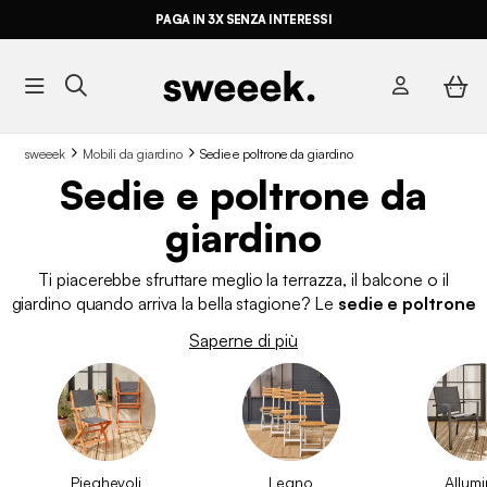
ULTIME OCCASIONI FINO AL -70%*
sweeek
Mobili da giardino
Sedie e poltrone da giardino
Sedie e poltrone da
giardino
Ti piacerebbe sfruttare meglio la terrazza, il balcone o il
giardino quando arriva la bella stagione? Le
sedie e poltrone
da giardino
sono una di quelle scelte che cambiano il modo
Saperne di più
in cui vivi lo spazio esterno, perché non si tratta solo di sedersi,
ma di
creare un angolo in cui viene naturale fermarsi
, sia
per mangiare, rilassarsi o prolungare una conversazione.
Quando organizzi questo spazio all’aperto, cerchi un equilibrio
preciso:
sedie e poltrone da giardino resistenti all’uso e
alle condizioni esterne
, ma capaci anche di adattarsi allo
Pieghevoli
Legno
Allumi