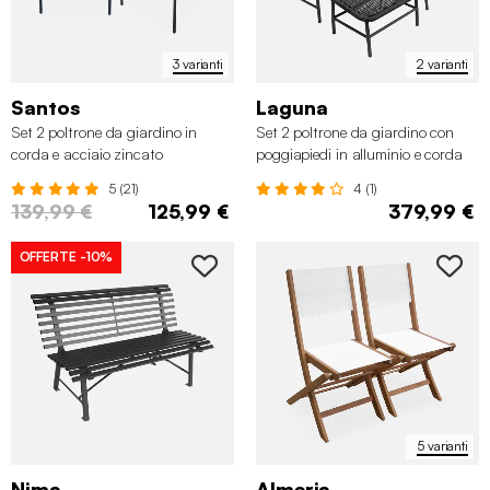
3 varianti
2 varianti
Santos
Laguna
Set 2 poltrone da giardino in
Set 2 poltrone da giardino con
corda e acciaio zincato
poggiapiedi in alluminio e corda
5 (21)
4 (1)
139,99 €
125,99 €
379,99 €
OFFERTE
-10%
5 varianti
Nima
Almeria