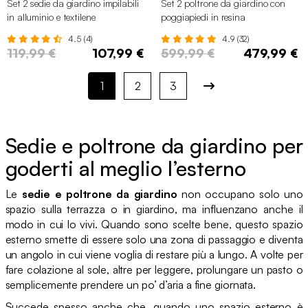
Set 2 sedie da giardino impilabili
Set 2 poltrone da giardino con
in alluminio e textilene
poggiapiedi in resina
4.5 (4)
4.9 (32)
119,99 €
107,99 €
599,99 €
479,99 €
1
2
3
Sedie e poltrone da giardino per
goderti al meglio l’esterno
Le
sedie e poltrone da giardino
non occupano solo uno
spazio sulla terrazza o in giardino, ma influenzano anche il
modo in cui lo vivi. Quando sono scelte bene, questo spazio
esterno smette di essere solo una zona di passaggio e diventa
un angolo in cui viene voglia di restare più a lungo. A volte per
fare colazione al sole, altre per leggere, prolungare un pasto o
semplicemente prendere un po’ d’aria a fine giornata.
Succede spesso anche che, quando uno spazio esterno è