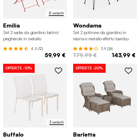
8 varianti
Emilia
Wondama
Set 2 sedie da giardino bistrot
Set 2 poltrone da giardino in
pieghevole in metallo
resina e metallo effetto bambù
4.5 (12)
3.9 (26)
59,99 €
179,99 €
143,99 €
OFFERTE
-10%
OFFERTE
-20%
3 varianti
Buffalo
Barletta