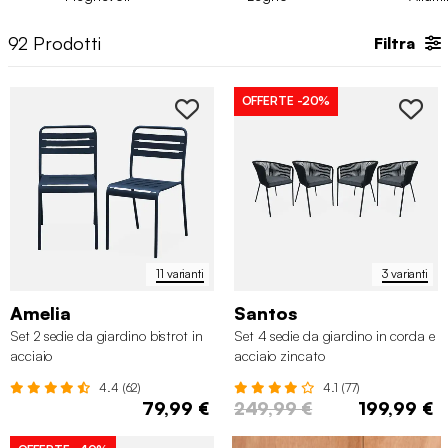
stile che hai in mente. Perché resteranno esposte ogni giorno
e, allo stesso tempo, vuoi che l’ambiente continui a essere
92
Prodotti
Filtra
curato. Da sweeek trovi
sedie e poltrone da giardino
pensate per un uso concreto, che uniscono durata e design.
OFFERTE
-20%
11 varianti
3 varianti
Amelia
Santos
Set 2 sedie da giardino bistrot in
Set 4 sedie da giardino in corda e
acciaio
acciaio zincato
4.4 (62)
4.1 (77)
79,99 €
249,99 €
199,99 €