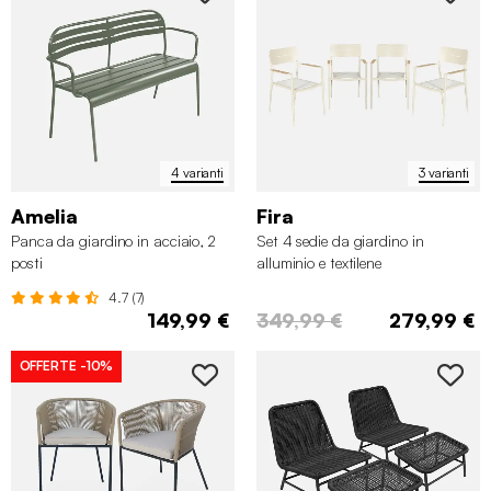
4 varianti
3 varianti
Amelia
Fira
Panca da giardino in acciaio, 2
Set 4 sedie da giardino in
posti
alluminio e textilene
4.7 (7)
149,99 €
349,99 €
279,99 €
OFFERTE
-10%