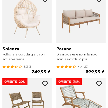
Solenza
Parana
Poltrona a uovo da giardino in
Divano da esterno in legno di
acciaio e resina
acacia e corde, 3 posti
3.3 (3)
4.4 (22)
249,99 €
399,99 €
OFFERTE
-20%
OFFERTE
-30%