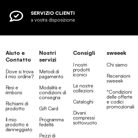
SERVIZIO CLIENTI
a vostra disposizione
Aiuto e
Nostri
Consigli
sweeek
Contatto
servizi
I nostri
Chi siamo
prodotti
Dove si trova
Metodi di
iconici
Recensioni
il mio ordine?
pagamento
sweeek
Le nostre
Resi e
Modalità e
collezioni
*Condizioni
rimborsi
condizioni di
delle offerte
consegna
Cataloghi
e codici
Richiami di
promozionali
prodotto
Gift Card
Divani
compressi
Il mio
Programma
sottovuoto
prodotto è
fedeltà
danneggiato
Pezzi di