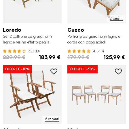
2 varianti
Loredo
Cuzco
Set 2 poltrone da giardino in
Poltrona da giardino in legno e
legno e resina effetto paglia
corda con poggiapiedi
3.8 (18)
4.5 (17)
229,99 €
183,99 €
179,99 €
125,99 €
OFFERTE
-10%
OFFERTE
-30%
5 varianti