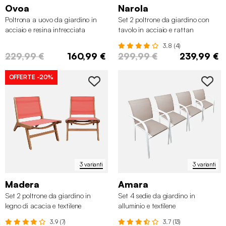
Ovoa
Narola
Poltrona a uovo da giardino in
Set 2 poltrone da giardino con
acciaio e resina intrecciata
tavolo in acciaio e rattan
3.8 (4)
229,99 €
160,99 €
299,99 €
239,99 €
OFFERTE
-20%
3 varianti
3 varianti
Madera
Amara
Set 2 poltrone da giardino in
Set 4 sedie da giardino in
legno di acacia e textilene
alluminio e textilene
3.9 (7)
3.7 (13)