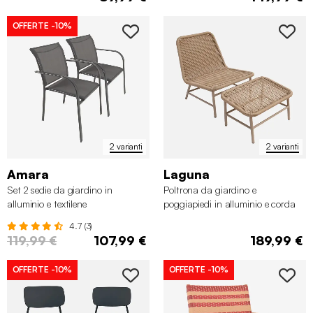
OFFERTE
-10%
2 varianti
2 varianti
Amara
Laguna
Set 2 sedie da giardino in
Poltrona da giardino e
alluminio e textilene
poggiapiedi in alluminio e corda
4.7 (3)
119,99 €
107,99 €
189,99 €
OFFERTE
-10%
OFFERTE
-10%