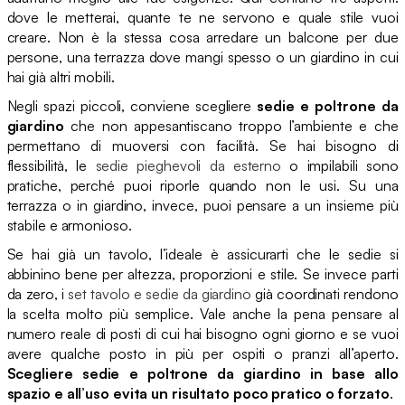
dove le metterai, quante te ne servono e quale stile vuoi
creare. Non è la stessa cosa arredare un balcone per due
persone, una terrazza dove mangi spesso o un giardino in cui
hai già altri mobili.
Negli spazi piccoli, conviene scegliere
sedie e poltrone da
giardino
che non appesantiscano troppo l’ambiente e che
permettano di muoversi con facilità. Se hai bisogno di
flessibilità, le
sedie pieghevoli da esterno
o impilabili sono
pratiche, perché puoi riporle quando non le usi. Su una
terrazza o in giardino, invece, puoi pensare a un insieme più
stabile e armonioso.
Se hai già un tavolo, l’ideale è assicurarti che le sedie si
abbinino bene per altezza, proporzioni e stile. Se invece parti
da zero, i
set tavolo e sedie da giardino
già coordinati rendono
la scelta molto più semplice. Vale anche la pena pensare al
numero reale di posti di cui hai bisogno ogni giorno e se vuoi
avere qualche posto in più per ospiti o pranzi all’aperto.
Scegliere sedie e poltrone da giardino in base allo
spazio e all’uso evita un risultato poco pratico o forzato
.