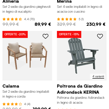
Almeria
Merina
Set 2 sedie da giardino pieghevoli
Set 4 sedie impilabili in legno di
in legno di eucalipto
acacia con cuscino
4.4 (70)
5 (1)
99,99 €
89,99 €
329,99 €
230,99 €
OFFERTE
-20%
OFFERTE
-15%
4 varianti
Calama
Poltrona da Giardino
Set 2 sedie da giardino impilabili
Adirondack KERINA
in legno e corda
Poltrona da giardino Adirondack
in legno di acacia
4 (4)
249,99 €
199,99 €