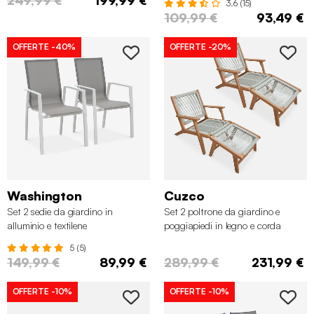
3.6 (15)
109,99 €
93,49 €
OFFERTE
-40%
OFFERTE
-20%
Washington
Cuzco
Set 2 sedie da giardino in
Set 2 poltrone da giardino e
alluminio e textilene
poggiapiedi in legno e corda
5 (5)
149,99 €
89,99 €
289,99 €
231,99 €
OFFERTE
-10%
OFFERTE
-10%