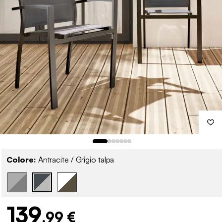
Colore:
Antracite / Grigio talpa
139
,99 €