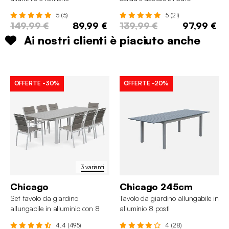
5 (5)
5 (21)
149,99 €
89,99 €
139,99 €
97,99 €
Ai nostri clienti è piaciuto anche
OFFERTE
-30%
OFFERTE
-20%
3 varianti
Chicago
Chicago 245cm
Set tavolo da giardino
Tavolo da giardino allungabile in
allungabile in alluminio con 8
alluminio 8 posti
sedie
4.4 (495)
4 (28)