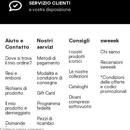
SERVIZIO CLIENTI
a vostra disposizione
Aiuto e
Nostri
Consigli
sweeek
Contatto
servizi
I nostri
Chi siamo
prodotti
Dove si trova
Metodi di
iconici
Recensioni
il mio ordine?
pagamento
sweeek
Le nostre
Resi e
Modalità e
collezioni
*Condizioni
rimborsi
condizioni di
delle offerte
consegna
Cataloghi
e codici
Richiami di
promozionali
prodotto
Gift Card
Divani
compressi
Il mio
Programma
sottovuoto
prodotto è
fedeltà
danneggiato
Pezzi di
Domande
ricambio
frequenti
Continua senza consenso