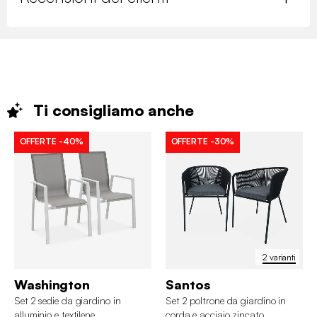
Ti consigliamo
anche
OFFERTE
-40%
OFFERTE
-30%
2 varianti
Washington
Santos
Set 2 sedie da giardino in
Set 2 poltrone da giardino in
alluminio e textilene
corda e acciaio zincato