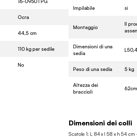
16-0950TPG
Impilabile
sì
Ocra
Il pr
Montaggio
asse
44,5 cm
Dimensioni di una
110 kg per sedile
L50,4
sedia
No
Peso di una sedia
5 kg
Altezza dei
62c
braccioli
Dimensioni dei colli
Scatole 1: L 84 x l 58 x h 54 cm 