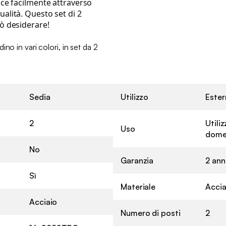
isce facilmente attraverso
ualità. Questo set di 2
uò desiderare!
no in vari colori, in set da 2
Sedia
Utilizzo
Ester
2
Utili
Uso
dome
No
Garanzia
2 ann
Sì
Materiale
Accia
Acciaio
Numero di posti
2