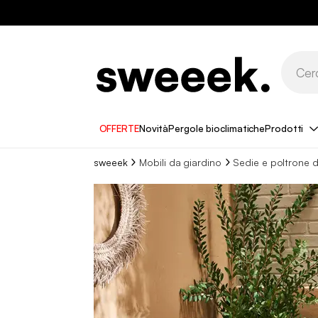
OFFERTE
Novità
Pergole bioclimatiche
Prodotti
sweeek
Mobili da giardino
Sedie e poltrone d