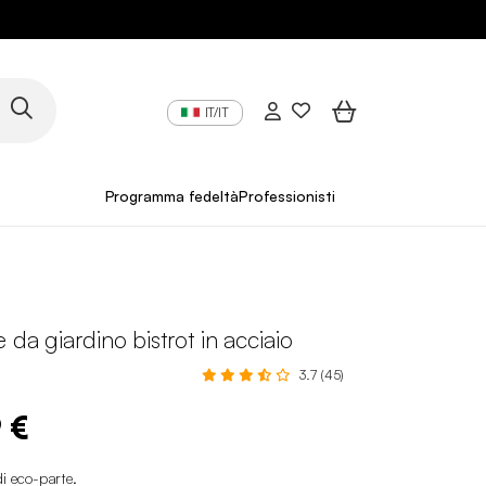
IT/IT
Programma fedeltà
Professionisti
 da giardino bistrot in acciaio
3.7 (45)
 €
di eco-parte
.