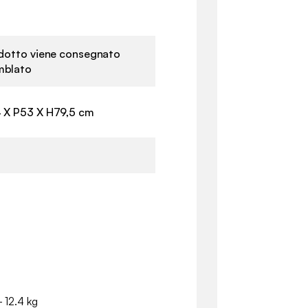
odotto viene consegnato
mblato
 X P53 X H79,5 cm
m
- 12.4 kg