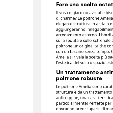
Fare una scelta este
Il vostro giardino avrebbe bi
di charme? Le poltrone Amelia 
elegante struttura in acciaio 
aggiungeranno innegabilmente
arredamento esterno. I bordi 
sulla seduta e sullo schienale
poltrone un'originalità che c
con un fascino senza tempo. O
Amelia si rivela la scelta più s
l'estetica del vostro spazio es
Un trattamento anti
poltrone robuste
Le poltrone Amelia sono carat
struttura e da un trattamento 
antiruggine, una caratteristi
particolarmente! Perfette per l
dovranno preoccuparsi di man