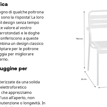
tica
sogno di qualche poltrona
sono la risposta! La loro
e il design senza tempo
 valore al vostro
arrotondati e le doghe
 conferiscono a queste
ombina un design classico
ptare per le poltrone
aggia per migliorare
terno.
ruggine per
terizzate da una solida
elettroforetico
ca che apprezziamo
'uso all'aperto, non
utenzione o longevità. In