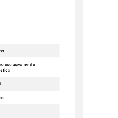
no
zzo esclusivamente
stico
i
io