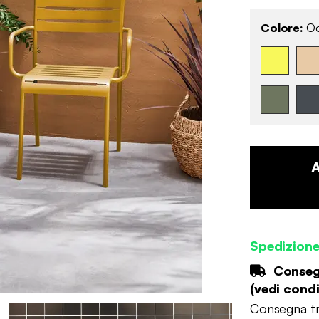
Colore:
Oc
Spedizion
Consegn
(
vedi condi
Consegna tr