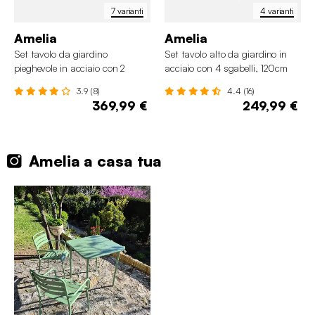
7 varianti
4 varianti
Amelia
Amelia
Set tavolo da giardino
Set tavolo alto da giardino in
pieghevole in acciaio con 2
acciaio con 4 sgabelli, 120cm
poltrone e 4 sedie, 140cm
3.9 (8)
4.4 (16)
369,99 €
249,99 €
Amelia a casa tua