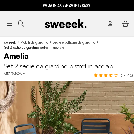
PAGA IN 3X SENZA INTERESSI
sweeek
Mobili da giardino
Sedie e poltrone da giardino
Set 2 sedie da giardino bistrot in acciaio
Amelia
Set 2 sedie da giardino bistrot in acciaio
MTARMX2MA
3.7 (45)