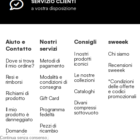
SERVIZIO CLIENTI
a vostra disposizione
Aiuto e
Nostri
Consigli
sweeek
Contatto
servizi
I nostri
Chi siamo
prodotti
Dove si trova
Metodi di
iconici
Recensioni
il mio ordine?
pagamento
sweeek
Le nostre
Resi e
Modalità e
collezioni
*Condizioni
rimborsi
condizioni di
delle offerte
consegna
Cataloghi
e codici
Richiami di
promozionali
prodotto
Gift Card
Divani
compressi
Il mio
Programma
sottovuoto
prodotto è
fedeltà
danneggiato
Pezzi di
Domande
ricambio
frequenti
Continua senza consenso