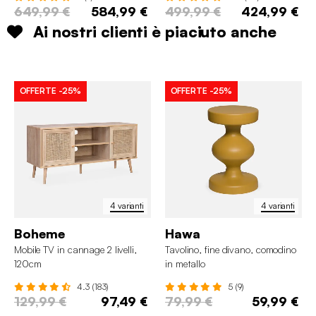
649,99 €
584,99 €
499,99 €
424,99 €
Ai nostri clienti è piaciuto anche
OFFERTE
-25%
OFFERTE
-25%
4 varianti
4 varianti
Boheme
Hawa
Mobile TV in cannage 2 livelli,
Tavolino, fine divano, comodino
120cm
in metallo
4.3 (183)
5 (9)
129,99 €
97,49 €
79,99 €
59,99 €