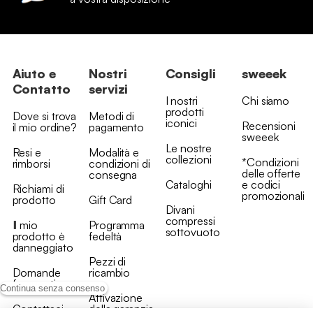
Aiuto e
Nostri
Consigli
sweeek
Contatto
servizi
I nostri
Chi siamo
prodotti
Dove si trova
Metodi di
iconici
Recensioni
il mio ordine?
pagamento
sweeek
Le nostre
Resi e
Modalità e
collezioni
*Condizioni
rimborsi
condizioni di
delle offerte
consegna
Cataloghi
e codici
Richiami di
promozionali
prodotto
Gift Card
Divani
compressi
Il mio
Programma
sottovuoto
prodotto è
fedeltà
danneggiato
Pezzi di
Domande
ricambio
frequenti
Continua senza consenso
Attivazione
Contattaci
della garanzia