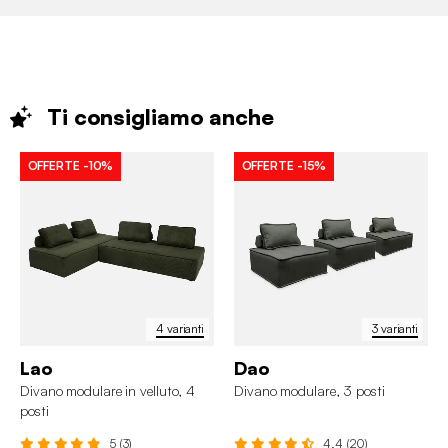
Ti consigliamo
anche
OFFERTE
-10%
OFFERTE
-15%
4 varianti
3 varianti
Lao
Dao
Divano modulare in velluto, 4
Divano modulare, 3 posti
posti
5 (3)
4.4 (20)