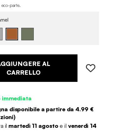
i eco-parte
.
mel
AGGIUNGERE AL
CARRELLO
e immediata
a disponibile a partire da
4.99 €
zioni
)
a il
martedì 11 agosto
e il
venerdì 14