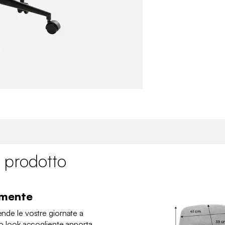
 prodotto
amente
ende le vostre giornate a
suo look accogliente apporta