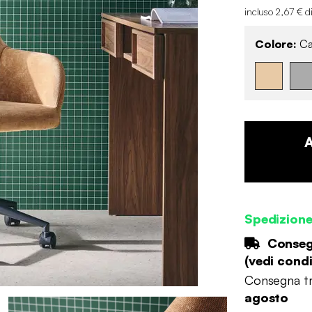
incluso 2,67 € d
Colore:
Ca
Spedizion
Consegn
(
vedi condi
Consegna tr
agosto