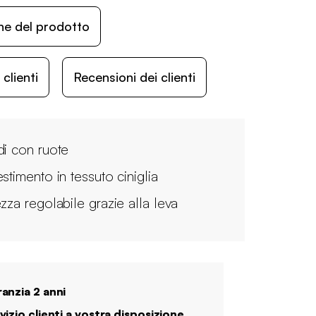
ne del prodotto
lienti
Recensioni dei clienti
di con ruote
stimento in tessuto ciniglia
ezza regolabile grazie alla leva
anzia 2 anni
vizio clienti a vostra disposizione