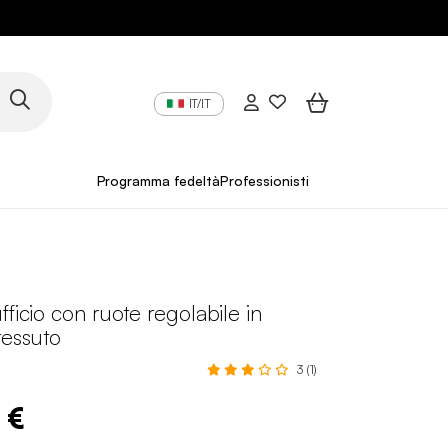
IT/IT
Programma fedeltà
Professionisti
fficio con ruote regolabile in
tessuto
3 (1)
 €