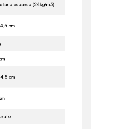
retano espanso (24kg/m3)
94,5 cm
m
 cm
54,5 cm
 cm
ibrato