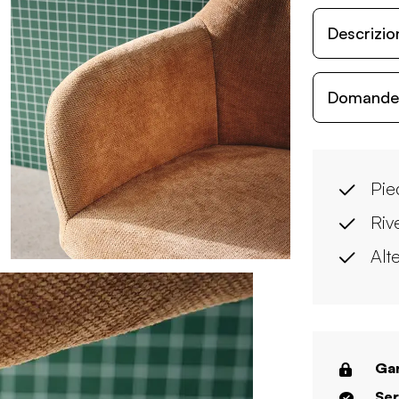
Descrizio
Domande c
Pie
Rive
Alt
Gar
Ser