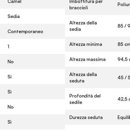
Camel
Imbottitura per
Poliu
braccioli
Sedia
Altezza della
85 / 
sedia
Contemporaneo
Altezza minima
85 c
1
Altezza massima
94,5
No
Altezza della
Sí
45 / 
seduta
Sì
Profondità del
42,5
sedile
No
Durezza seduta
Equil
Sì