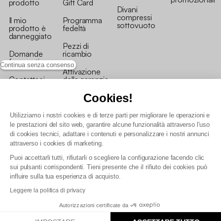
prodotto
Gift Card
Divani
compressi
Il mio
Programma
sottovuoto
prodotto è
fedeltà
danneggiato
Pezzi di
Domande
ricambio
frequenti
Continua senza consenso
Attivazione
Contattaci
della garanzia
Cookies!
Utilizziamo i nostri cookies e di terze parti per migliorare le operazioni e
le prestazioni del sito web, garantire alcune funzionalità attraverso l'uso
di cookies tecnici, adattare i contenuti e personalizzare i nostri annunci
Condizioni generali vendita
attraverso i cookies di marketing.
Condizioni Generali d'Uso del Programma Fedeltà
Puoi accettarli tutti, rifiutarli o scegliere la configurazione facendo clic
Politica di gestione dei dati personali e dei cookie
sui pulsanti corrispondenti. Tieni presente che il rifiuto dei cookies può
Condizioni generali di vendita per clienti professionali
influire sulla tua esperienza di acquisto.
Dichiarazione di accessibilità
Leggere la politica di privacy
Autorizzazioni certificate da