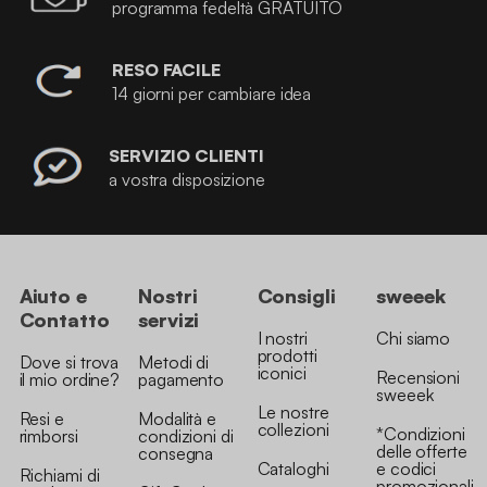
programma fedeltà GRATUITO
RESO FACILE
14 giorni per cambiare idea
SERVIZIO CLIENTI
a vostra disposizione
Aiuto e
Nostri
Consigli
sweeek
Contatto
servizi
I nostri
Chi siamo
prodotti
Dove si trova
Metodi di
iconici
Recensioni
il mio ordine?
pagamento
sweeek
Le nostre
Resi e
Modalità e
collezioni
*Condizioni
rimborsi
condizioni di
delle offerte
consegna
Cataloghi
e codici
Richiami di
promozionali