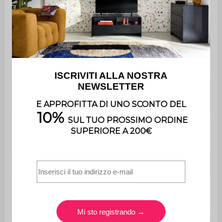
sedia
Altezza minima
85 cm
Altezza
94,5 cm
massima
Altezza della
45 / 54,5 cm
seduta
Profondità del
42,5 cm
sedile
Durezza seduta
Equilibrato
Peso massimo
110 kg
supportato