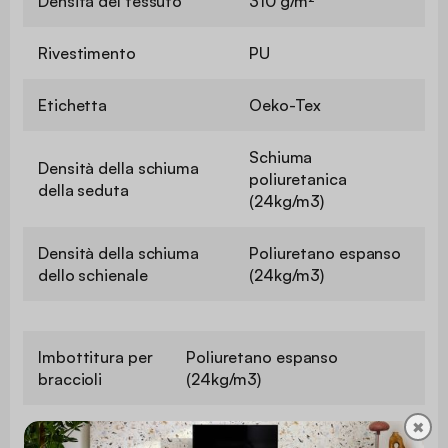
Densità del tessuto
310 g/m²
Rivestimento
PU
Etichetta
Oeko-Tex
Schiuma
Densità della schiuma
poliuretanica
della seduta
(24kg/m3)
Densità della schiuma
Poliuretano espanso
dello schienale
(24kg/m3)
Imbottitura per
Poliuretano espanso
braccioli
(24kg/m3)
✖
Altezza della
85 / 94,5 cm