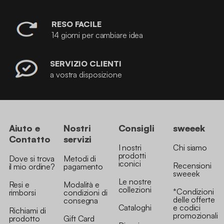
RESO FACILE
14 giorni per cambiare idea
SERVIZIO CLIENTI
a vostra disposizione
Aiuto e
Nostri
Consigli
sweeek
Contatto
servizi
I nostri
Chi siamo
prodotti
Dove si trova
Metodi di
iconici
Recensioni
il mio ordine?
pagamento
sweeek
Le nostre
Resi e
Modalità e
collezioni
*Condizioni
rimborsi
condizioni di
delle offerte
consegna
Cataloghi
e codici
Richiami di
promozionali
prodotto
Gift Card