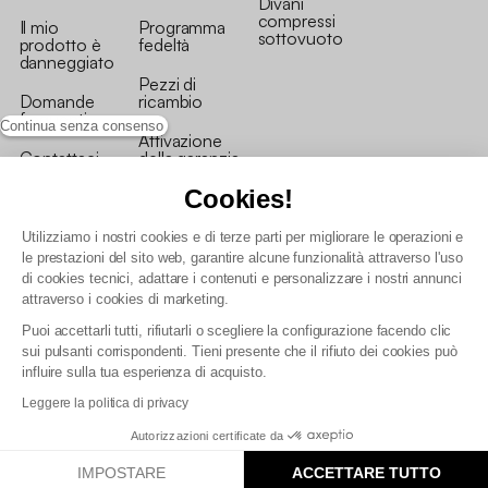
Divani
compressi
Il mio
Programma
sottovuoto
prodotto è
fedeltà
danneggiato
Pezzi di
Domande
ricambio
frequenti
Continua senza consenso
Attivazione
Contattaci
della garanzia
Cookies!
Utilizziamo i nostri cookies e di terze parti per migliorare le operazioni e
le prestazioni del sito web, garantire alcune funzionalità attraverso l'uso
di cookies tecnici, adattare i contenuti e personalizzare i nostri annunci
Condizioni generali vendita
attraverso i cookies di marketing.
Condizioni Generali d'Uso del Programma Fedeltà
Puoi accettarli tutti, rifiutarli o scegliere la configurazione facendo clic
Politica di gestione dei dati personali e dei cookie
sui pulsanti corrispondenti. Tieni presente che il rifiuto dei cookies può
Condizioni generali di vendita per clienti professionali
influire sulla tua esperienza di acquisto.
Dichiarazione di accessibilità
Leggere la politica di privacy
Autorizzazioni certificate da
IMPOSTARE
ACCETTARE TUTTO