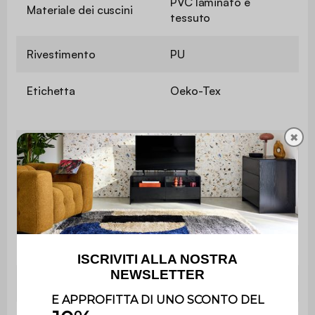
PVC laminato e
Materiale dei cuscini
tessuto
Rivestimento
PU
Etichetta
Oeko-Tex
✖
Densità della
Schiuma di poliuretano
schiuma della
(25 kg/m3)
seduta
Densità della
Schiuma di poliuretano
schiuma dello
(25 kg/m³)
schienale
Altezza della sedia
80