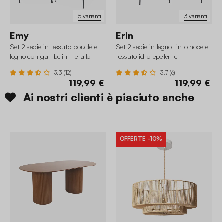
5 varianti
3 varianti
Emy
Erin
Set 2 sedie in tessuto bouclé e
Set 2 sedie in legno tinto noce e
legno con gambe in metallo
tessuto idrorepellente
3.3 (12)
3.7 (6)
119,99 €
119,99 €
Ai nostri clienti è piaciuto anche
OFFERTE
-10%