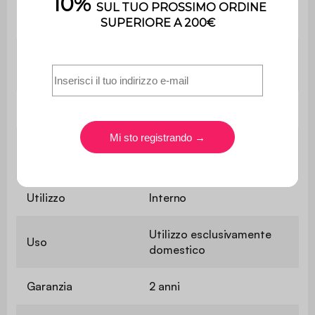
Altezza della
48 cm
seduta
Profondità del
41 cm
sedile
Durezza seduta
Equilibrato
Peso massimo
110 kg per sedile
supportato
Utilizzo
Interno
Utilizzo esclusivamente
Uso
domestico
Garanzia
2 anni