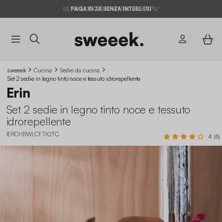
ULTIME OCCASIONI FINO AL -70%*
PAGA IN 3X SENZA INTERESSI
sweeek
Cucina
Sedie da cucina
Set 2 sedie in legno tinto noce e tessuto idrorepellente
Erin
Set 2 sedie in legno tinto noce e tessuto
idrorepellente
IERCHRWLCFTX2TC
4 (6)