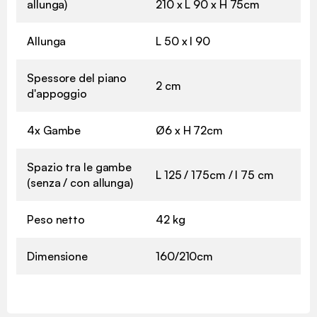
allunga)
210 x L 90 x H 75cm
Allunga
L 50 x l 90
Spessore del piano
2 cm
d'appoggio
4x Gambe
Ø6 x H 72cm
Spazio tra le gambe
L 125 / 175cm / l 75 cm
(senza / con allunga)
Peso netto
42 kg
Dimensione
160/210cm