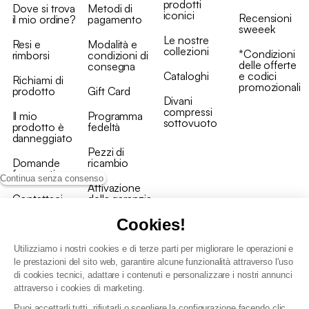
prodotti
Dove si trova
Metodi di
iconici
Recensioni
il mio ordine?
pagamento
sweeek
Le nostre
Resi e
Modalità e
collezioni
*Condizioni
rimborsi
condizioni di
delle offerte
consegna
Cataloghi
e codici
Richiami di
promozionali
prodotto
Gift Card
Divani
compressi
Il mio
Programma
sottovuoto
prodotto è
fedeltà
danneggiato
Pezzi di
Domande
ricambio
frequenti
Continua senza consenso
Attivazione
Contattaci
della garanzia
Cookies!
Utilizziamo i nostri cookies e di terze parti per migliorare le operazioni e
le prestazioni del sito web, garantire alcune funzionalità attraverso l'uso
di cookies tecnici, adattare i contenuti e personalizzare i nostri annunci
Condizioni generali vendita
attraverso i cookies di marketing.
Condizioni Generali d'Uso del Programma Fedeltà
Puoi accettarli tutti, rifiutarli o scegliere la configurazione facendo clic