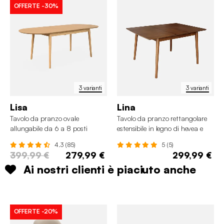
OFFERTE
-30%
3 varianti
3 varianti
Lisa
Lina
Tavolo da pranzo ovale
Tavolo da pranzo rettangolare
allungabile da 6 a 8 posti
estensibile in legno di hevea e
impiallacciatura di quercia 4-6
4.3 (85)
5 (5)
posti
399,99 €
279,99 €
299,99 €
Ai nostri clienti è piaciuto anche
OFFERTE
-20%