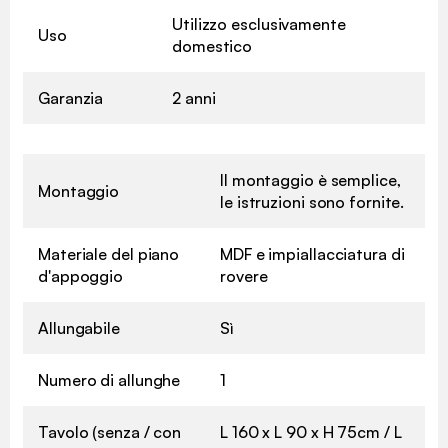
Utilizzo esclusivamente
Uso
domestico
Garanzia
2 anni
Il montaggio è semplice,
Montaggio
le istruzioni sono fornite.
Materiale del piano
MDF e impiallacciatura di
d'appoggio
rovere
Allungabile
Sì
Numero di allunghe
1
Tavolo (senza / con
L 160 x L 90 x H 75cm / L