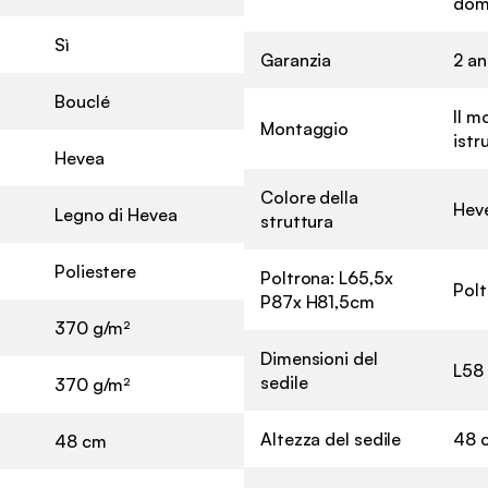
dom
Sì
Garanzia
2 an
Bouclé
Il m
Montaggio
istr
Hevea
Colore della
Heve
Legno di Hevea
struttura
Poliestere
Poltrona: L65,5x
Polt
P87x H81,5cm
370 g/m²
Dimensioni del
L58 
sedile
370 g/m²
Altezza del sedile
48 
48 cm