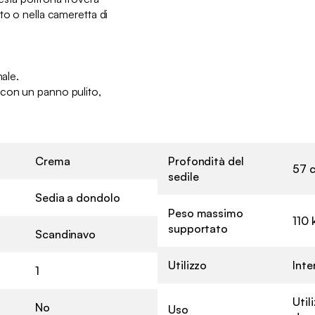
to o nella cameretta di
nale.
con un panno pulito,
Crema
Profondità del
57 
sedile
Sedia a dondolo
Peso massimo
110 
supportato
Scandinavo
Utilizzo
Inte
1
Util
No
Uso