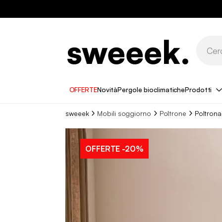
OFFERTE
Novità
Pergole bioclimatiche
Prodotti
sweeek
Mobili soggiorno
Poltrone
Poltrona
OFFERTE
-20%