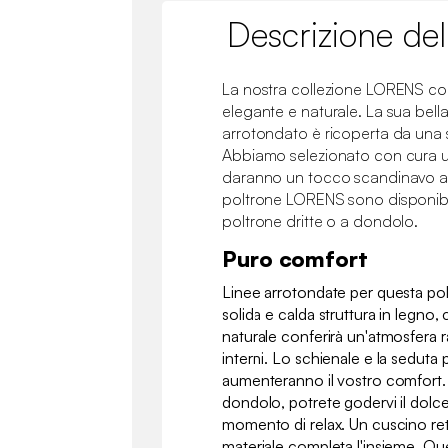
Descrizione del
La nostra collezione LORENS co
elegante e naturale. La sua bella
arrotondato è ricoperta da una
Abbiamo selezionato con cura un
daranno un tocco scandinavo ai 
poltrone LORENS sono disponibili
poltrone dritte o a dondolo.
Puro comfort
Linee arrotondate per questa p
solida e calda struttura in legno
naturale conferirà un'atmosfera ra
interni. Lo schienale e la seduta 
aumenteranno il vostro comfort. G
dondolo, potrete godervi il dolc
momento di relax. Un cuscino ret
materiale completa l'insieme. Qu