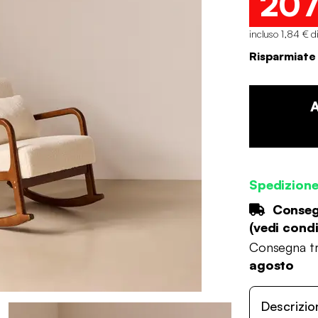
20
incluso 1,84 € d
Risparmiate
Spedizion
Consegn
(
vedi condi
Consegna tr
agosto
Descrizio