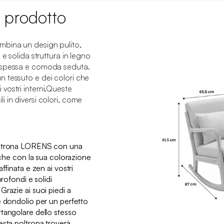
 prodotto
mbina un design pulito,
 e solida struttura in legno
 spessa e comoda seduta.
 tessuto e dei colori che
vostri interni.Queste
 in diversi colori, come
oltrona LORENS con una
, che con la sua colorazione
ffinata e zen ai vostri
profondi e solidi
razie ai suoi piedi a
e dondolio per un perfetto
tangolare dello stesso
esta poltrona troverà