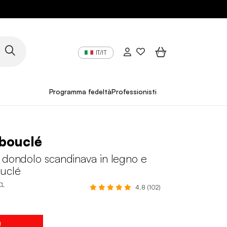
IT/IT
Programma fedeltà
Professionisti
bouclé
 dondolo scandinava in legno e
ouclé
CL
4.8 (102)