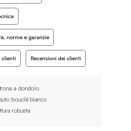
ecnica
ità, norme e garanzie
lienti
Recensioni dei clienti
trona a dondolo
suto bouclé bianco
ttura robusta