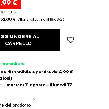
7
,99 €
i eco-parte
.
 52,00 €.
Offerta valida fino al 18/08/26.
AGGIUNGERE AL
CARRELLO
e immediata
a disponibile a partire da
4.99 €
zioni
)
a il
martedì 11 agosto
e il
lunedì 17
ne del prodotto