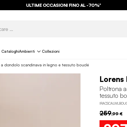
ULTIME OCCASIONI FINO AL -70%*
Cataloghi
Ambienti
Collezioni
 a dondolo scandinava in legno e tessuto bouclé
Lorens 
Poltrona a
tessuto b
IRACSCALWLBOU
259
,99 €