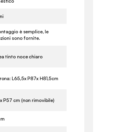
estico
ni
ontaggio è semplice, le
uzioni sono fornite.
a tinto noce chiaro
rona: L65,5x P87x H81,5cm
x P57 cm (non rimovibile)
cm