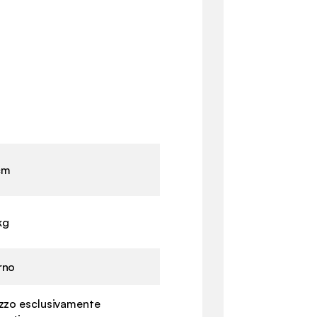
cm
kg
rno
izzo esclusivamente