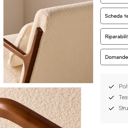
Scheda t
Riparabil
Domande c
Pol
Tes
Stru