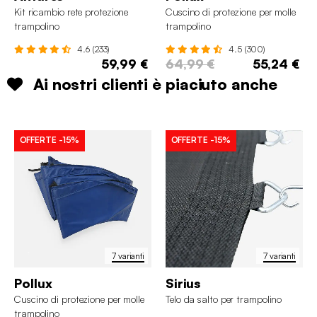
Kit ricambio rete protezione
Cuscino di protezione per molle
trampolino
trampolino
4.6 (233)
4.5 (300)
59,99 €
64,99 €
55,24 €
Ai nostri clienti è piaciuto anche
OFFERTE
-15%
OFFERTE
-15%
7 varianti
7 varianti
Pollux
Sirius
Cuscino di protezione per molle
Telo da salto per trampolino
trampolino