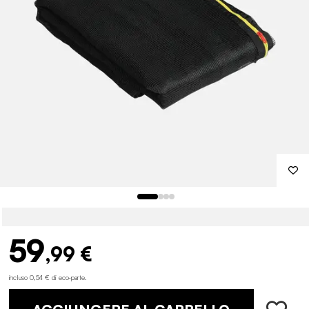
59
,99 €
incluso 0,54 € di eco-parte
.