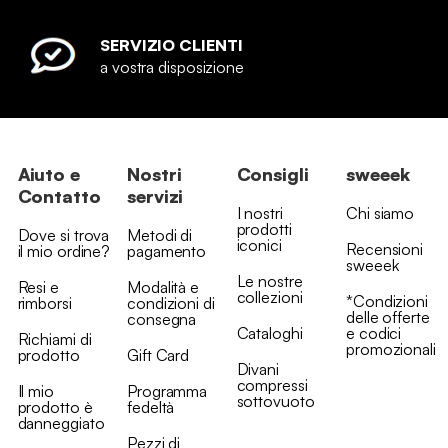
SERVIZIO CLIENTI
a vostra disposizione
Aiuto e
Nostri
Consigli
sweeek
Contatto
servizi
I nostri
Chi siamo
prodotti
Dove si trova
Metodi di
iconici
Recensioni
il mio ordine?
pagamento
sweeek
Le nostre
Resi e
Modalità e
collezioni
*Condizioni
rimborsi
condizioni di
delle offerte
consegna
Cataloghi
e codici
Richiami di
promozionali
prodotto
Gift Card
Divani
compressi
Il mio
Programma
sottovuoto
prodotto è
fedeltà
danneggiato
Pezzi di