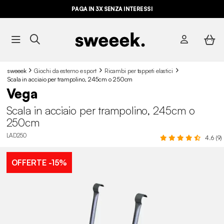
PAGA IN 3X SENZA INTERESSI
sweeek
Giochi da esterno e sport
Ricambi per tappeti elastici
Scala in acciaio per trampolino, 245cm o 250cm
Vega
Scala in acciaio per trampolino, 245cm o
250cm
LAD250
4.6 (9)
OFFERTE
-15%