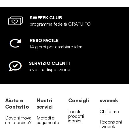
SWEEEK CLUB
programma fedeltà GRATUITO
RESO FACILE
14 giorni per cambiare idea
SERVIZIO CLIENTI
a vostra disposizione
Aiuto e
Nostri
Consigli
sweeek
Contatto
servizi
I nostri
Chi siamo
prodotti
Dove si trova
Metodi di
iconici
Recensioni
il mio ordine?
pagamento
sweeek