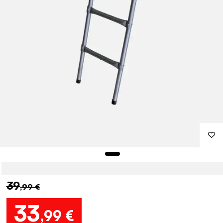
39
,99 €
33
,99 €