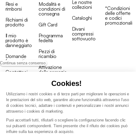
Le nostre
Resi e
Modalità e
collezioni
*Condizioni
rimborsi
condizioni di
delle offerte
consegna
Cataloghi
e codici
Richiami di
promozionali
prodotto
Gift Card
Divani
compressi
Il mio
Programma
sottovuoto
prodotto è
fedeltà
danneggiato
Pezzi di
Domande
ricambio
frequenti
Continua senza consenso
Attivazione
Contattaci
della garanzia
Cookies!
Utilizziamo i nostri cookies e di terze parti per migliorare le operazioni e
le prestazioni del sito web, garantire alcune funzionalità attraverso l'uso
di cookies tecnici, adattare i contenuti e personalizzare i nostri annunci
Condizioni generali vendita
attraverso i cookies di marketing.
Condizioni Generali d'Uso del Programma Fedeltà
Puoi accettarli tutti, rifiutarli o scegliere la configurazione facendo clic
Politica di gestione dei dati personali e dei cookie
sui pulsanti corrispondenti. Tieni presente che il rifiuto dei cookies può
Condizioni generali di vendita per clienti professionali
influire sulla tua esperienza di acquisto.
Dichiarazione di accessibilità