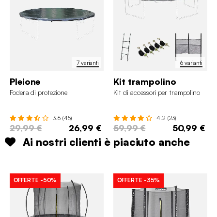
7 varianti
6 varianti
Pleione
Kit trampolino
Fodera di protezione
Kit di accessori per trampolino
3.6 (45)
4.2 (23)
29,99 €
26,99 €
59,99 €
50,99 €
Ai nostri clienti è piaciuto anche
OFFERTE
-50%
OFFERTE
-35%