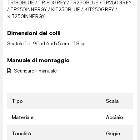
TR180BLUE / TR180GREY / TR250BLUE / TR250GREY
/ TR250INNERGY / KIT250BLUE / KIT250GREY /
KIT250INNERGY
Dimensioni dei colli
Scatole 1: L 90 x l 6 x h 5 cm - 1.8 kg
Manuale di montaggio
Scaricare il manuale
Tipo
Scala
Materiale
Acciaio
Tonalità
Grigio