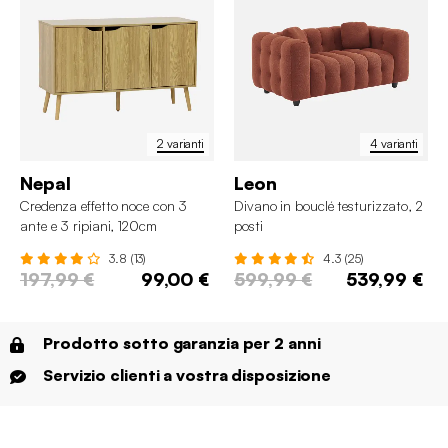
2 varianti
4 varianti
Nepal
Leon
Credenza effetto noce con 3
Divano in bouclé testurizzato, 2
ante e 3 ripiani, 120cm
posti
3.8 (13)
4.3 (25)
197,99 €
99,00 €
599,99 €
539,99 €
Prodotto sotto garanzia per 2 anni
Servizio clienti a vostra disposizione