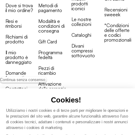
prodotti
Dove si trova
Metodi di
iconici
Recensioni
il mio ordine?
pagamento
sweeek
Le nostre
Resi e
Modalità e
collezioni
*Condizioni
rimborsi
condizioni di
delle offerte
consegna
Cataloghi
e codici
Richiami di
promozionali
prodotto
Gift Card
Divani
compressi
Il mio
Programma
sottovuoto
prodotto è
fedeltà
danneggiato
Pezzi di
Domande
ricambio
frequenti
Continua senza consenso
Attivazione
Contattaci
della garanzia
Cookies!
Utilizziamo i nostri cookies e di terze parti per migliorare le operazioni e
le prestazioni del sito web, garantire alcune funzionalità attraverso l'uso
di cookies tecnici, adattare i contenuti e personalizzare i nostri annunci
Condizioni generali vendita
attraverso i cookies di marketing.
Condizioni Generali d'Uso del Programma Fedeltà