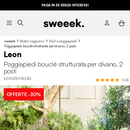
PAGA IN 3X SENZA INTERESSI
sweeek
Mobili soggiorno
Pouf e poggiapiedi
Poggiapiedi bouclé strutturata per divano, 2 posti
Leon
Poggiapiedi bouclé strutturata per divano, 2
posti
ILEON2SOTBCLBG
5 (4)
OFFERTE
-30%