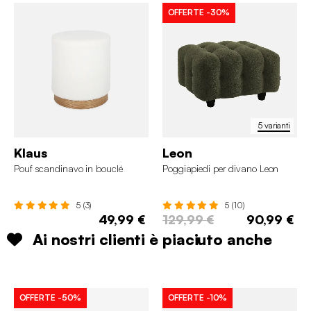
OFFERTE
-30%
5 varianti
Klaus
Leon
Pouf scandinavo in bouclé
Poggiapiedi per divano Leon
5 (3)
5 (10)
49,99 €
129,99 €
90,99 €
Ai nostri clienti è piaciuto anche
OFFERTE
-50%
OFFERTE
-10%