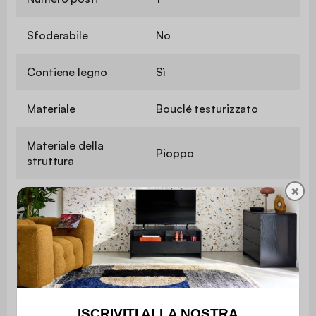
Sfoderabile
No
Contiene legno
Sì
Materiale
Bouclé testurizzato
Materiale della
Pioppo
struttura
✖
Materiale dei cuscini
Bouclé testurizzata
Densità del tessuto
500 g/m²
Rivestimento
PU
Densità della
Poliuretano espanso