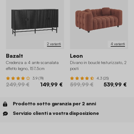
2 varianti
4 varianti
Bazalt
Leon
Credenza a 4 ante scanalata
Divano in bouclé testurizzato, 2
effetto legno, 157.5cm
posti
3.9 (79)
4.3 (25)
249,99 €
149,99 €
599,99 €
539,99 €
Prodotto sotto garanzia per 2 anni
Servizio clienti a vostra disposizione