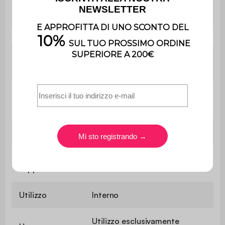
schiuma della
(28kg/m3 e 25kg/m3
seduta
Con vano
No
portaoggetti
Profondità del
59 cm
sedile
Durezza seduta
Media
Peso massimo
110 kg
supportato
Utilizzo
Interno
Utilizzo esclusivamente