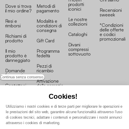
prodotti
Dove si trova
Metodi di
iconici
Recensioni
il mio ordine?
pagamento
sweeek
Le nostre
Resi e
Modalità e
collezioni
*Condizioni
rimborsi
condizioni di
delle offerte
consegna
Cataloghi
e codici
Richiami di
promozionali
prodotto
Gift Card
Divani
compressi
Il mio
Programma
sottovuoto
prodotto è
fedeltà
danneggiato
Pezzi di
Domande
ricambio
frequenti
Continua senza consenso
Attivazione
Contattaci
della garanzia
Cookies!
Utilizziamo i nostri cookies e di terze parti per migliorare le operazioni e
le prestazioni del sito web, garantire alcune funzionalità attraverso l'uso
di cookies tecnici, adattare i contenuti e personalizzare i nostri annunci
Condizioni generali vendita
attraverso i cookies di marketing.
Condizioni Generali d'Uso del Programma Fedeltà