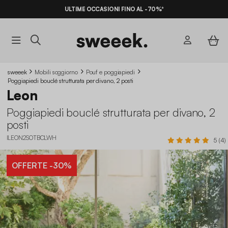
ULTIME OCCASIONI FINO AL -70%*
sweeek
Mobili soggiorno
Pouf e poggiapiedi
Poggiapiedi bouclé strutturata per divano, 2 posti
Leon
Poggiapiedi bouclé strutturata per divano, 2
posti
ILEON2SOTBCLWH
5 (4)
OFFERTE
-30%