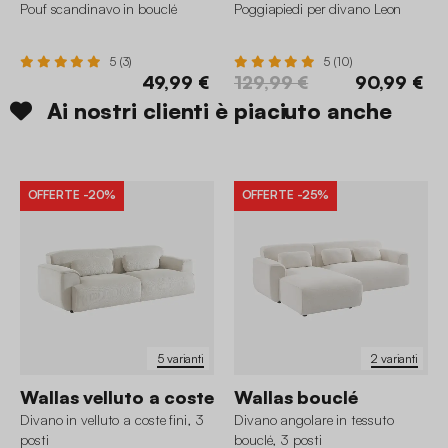
Pouf scandinavo in bouclé
Poggiapiedi per divano Leon
5 (3)
5 (10)
49,99 €
129,99 €
90,99 €
Ai nostri clienti è piaciuto anche
OFFERTE
-20%
OFFERTE
-25%
5 varianti
2 varianti
Wallas velluto a coste
Wallas bouclé
Divano in velluto a coste fini, 3
Divano angolare in tessuto
posti
bouclé, 3 posti