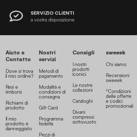
SERVIZIO CLIENTI
a vostra disposizione
Aiuto e
Nostri
Consigli
sweeek
Contatto
servizi
I nostri
Chi siamo
prodotti
Dove si trova
Metodi di
iconici
Recensioni
il mio ordine?
pagamento
sweeek
Le nostre
Resi e
Modalità e
collezioni
*Condizioni
rimborsi
condizioni di
delle offerte
consegna
Cataloghi
e codici
Richiami di
promozionali
prodotto
Gift Card
Divani
compressi
Il mio
Programma
sottovuoto
prodotto è
fedeltà
danneggiato
Pezzi di