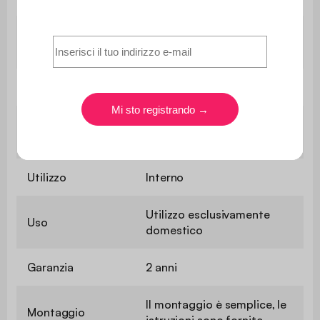
Profondità del
60 cm
sedile
Durezza seduta
Media
Peso massimo
110 kg
supportato
Utilizzo
Interno
Utilizzo esclusivamente
Uso
domestico
Garanzia
2 anni
Il montaggio è semplice, le
Montaggio
istruzioni sono fornite.