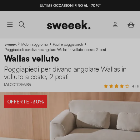
ULTIME OCCASIONI FINO AL -70%*
sweeek
Mobili soggiorno
Pouf e poggiapiedi
Poggiapiedi per divano angolare Wallas in velluto a coste, 2 posti
Wallas velluto
Poggiapiedi per divano angolare Wallas in
velluto a coste, 2 posti
IWLCOTCRVVBG
4 (1)
OFFERTE
-30%