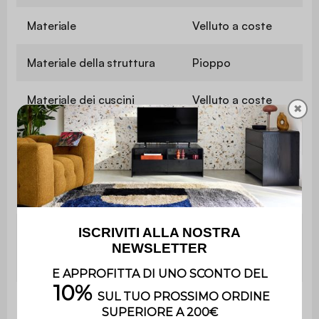
Materiale
Velluto a coste
Materiale della struttura
Pioppo
Materiale dei cuscini
Velluto a coste
✖
Densità del tessuto
335 g/m²
Rivestimento
PU
Densità della
Poliuretano espanso
schiuma della
(28k/m3) + molle in
seduta
sacchetto
Con vano
No
portaoggetti